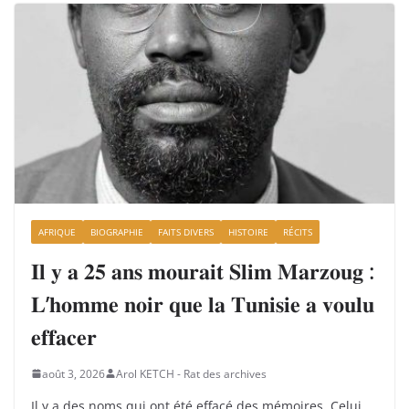
AFRIQUE
BIOGRAPHIE
FAITS DIVERS
HISTOIRE
RÉCITS
𝐈𝐥 𝐲 𝐚 𝟐𝟓 𝐚𝐧𝐬 𝐦𝐨𝐮𝐫𝐚𝐢𝐭 𝐒𝐥𝐢𝐦 𝐌𝐚𝐫𝐳𝐨𝐮𝐠 :
𝐋’𝐡𝐨𝐦𝐦𝐞 𝐧𝐨𝐢𝐫 𝐪𝐮𝐞 𝐥𝐚 𝐓𝐮𝐧𝐢𝐬𝐢𝐞 𝐚 𝐯𝐨𝐮𝐥𝐮
𝐞𝐟𝐟𝐚𝐜𝐞𝐫
août 3, 2026
Arol KETCH - Rat des archives
Il y a des noms qui ont été effacé des mémoires. Celui