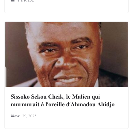
mars 9, 2021
𝐒𝐢𝐬𝐬𝐨𝐤𝐨 𝐒𝐞𝐤𝐨𝐮 𝐂𝐡𝐞𝐢𝐤, 𝐥𝐞 𝐌𝐚𝐥𝐢𝐞𝐧 𝐪𝐮𝐢
𝐦𝐮𝐫𝐦𝐮𝐫𝐚𝐢𝐭 𝐚̀ 𝐥’𝐨𝐫𝐞𝐢𝐥𝐥𝐞 𝐝’𝐀𝐡𝐦𝐚𝐝𝐨𝐮 𝐀𝐡𝐢𝐝𝐣𝐨
avril 29, 2025