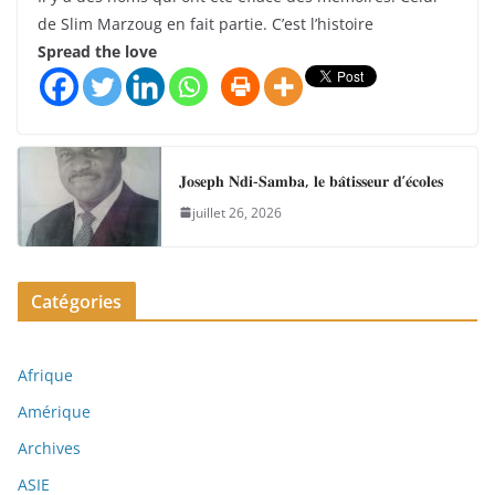
de Slim Marzoug en fait partie. C’est l’histoire
Spread the love
𝐉𝐨𝐬𝐞𝐩𝐡 𝐍𝐝𝐢-𝐒𝐚𝐦𝐛𝐚, 𝐥𝐞 𝐛𝐚̂𝐭𝐢𝐬𝐬𝐞𝐮𝐫 𝐝’𝐞́𝐜𝐨𝐥𝐞𝐬
juillet 26, 2026
Catégories
Afrique
Amérique
Archives
ASIE