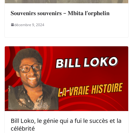
𝐒𝐨𝐮𝐯𝐞𝐧𝐢𝐫𝐬 𝐬𝐨𝐮𝐯𝐞𝐧𝐢𝐫𝐬 – 𝐌𝐛𝐢𝐭𝐚 𝐥’𝐨𝐫𝐩𝐡𝐞𝐥𝐢𝐧
décembre 9, 2024
Bill Loko, le génie qui a fui le succès et la
célébrité