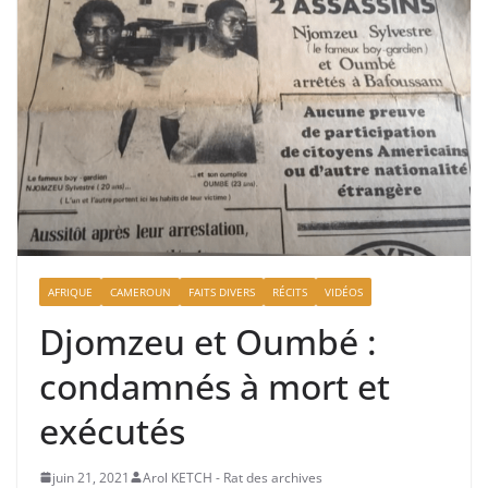
AFRIQUE
CAMEROUN
FAITS DIVERS
RÉCITS
VIDÉOS
Djomzeu et Oumbé :
condamnés à mort et
exécutés
juin 21, 2021
Arol KETCH - Rat des archives