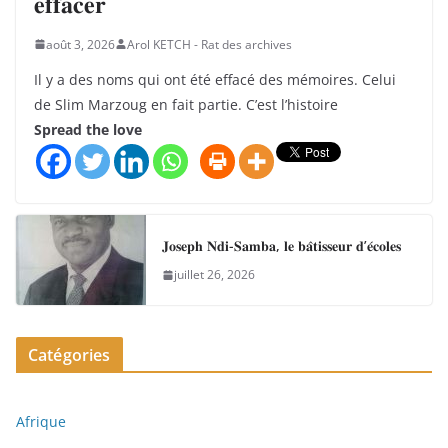
𝐞𝐟𝐟𝐚𝐜𝐞𝐫
août 3, 2026
Arol KETCH - Rat des archives
Il y a des noms qui ont été effacé des mémoires. Celui
de Slim Marzoug en fait partie. C’est l’histoire
Spread the love
𝐉𝐨𝐬𝐞𝐩𝐡 𝐍𝐝𝐢-𝐒𝐚𝐦𝐛𝐚, 𝐥𝐞 𝐛𝐚̂𝐭𝐢𝐬𝐬𝐞𝐮𝐫 𝐝’𝐞́𝐜𝐨𝐥𝐞𝐬
juillet 26, 2026
Catégories
Afrique