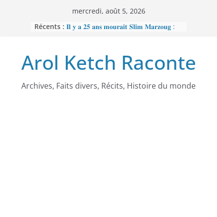
Passer
mercredi, août 5, 2026
au
Récents :
𝐈𝐥 𝐲 𝐚 𝟐𝟓 𝐚𝐧𝐬 𝐦𝐨𝐮𝐫𝐚𝐢𝐭 𝐒𝐥𝐢𝐦 𝐌𝐚𝐫𝐳𝐨𝐮𝐠 :
contenu
𝐋’𝐡𝐨𝐦𝐦𝐞 𝐧𝐨𝐢𝐫 𝐪𝐮𝐞 𝐥𝐚 𝐓𝐮𝐧𝐢𝐬𝐢𝐞 𝐚 𝐯𝐨𝐮𝐥𝐮
𝐞𝐟𝐟𝐚𝐜𝐞𝐫
Arol Ketch Raconte
𝐉𝐨𝐬𝐞𝐩𝐡 𝐍𝐝𝐢-𝐒𝐚𝐦𝐛𝐚, 𝐥𝐞 𝐛𝐚̂𝐭𝐢𝐬𝐬𝐞𝐮𝐫 𝐝’𝐞́𝐜𝐨𝐥𝐞𝐬
𝐒𝐨𝐮𝐭𝐢𝐞𝐧 𝐭𝐨𝐭𝐚𝐥 𝐚̀ 𝐑𝐞𝐛𝐞𝐜𝐜𝐚 𝐄𝐧𝐨𝐧𝐜𝐡𝐨𝐧𝐠
𝐩𝐞𝐫𝐬𝐞́𝐜𝐮𝐭𝐞́𝐞 𝐩𝐚𝐫 𝐥𝐞 𝐫𝐞́𝐠𝐢𝐦𝐞
𝐑𝐚𝐦𝐬𝐞̀𝐬 𝐈𝐞𝐫 – 𝐋𝐞 𝐩𝐫𝐞𝐦𝐢𝐞𝐫 𝐨𝐫𝐝𝐢𝐧𝐚𝐭𝐞𝐮𝐫
Archives, Faits divers, Récits, Histoire du monde
𝐚𝐟𝐫𝐢𝐜𝐚𝐢𝐧
𝐌𝐎𝐔𝐍𝐂𝐇𝐈𝐏𝐎𝐔𝐆𝐀𝐓𝐄 : 𝐋𝐄
𝐒𝐂𝐀𝐍𝐃𝐀𝐋𝐄 𝐐𝐔𝐈 𝐀 𝐅𝐀𝐈𝐓 𝐓𝐑𝐄𝐌𝐁𝐋𝐄𝐑
𝐋𝐀 𝐑𝐄́𝐏𝐔𝐁𝐋𝐈𝐐𝐔𝐄