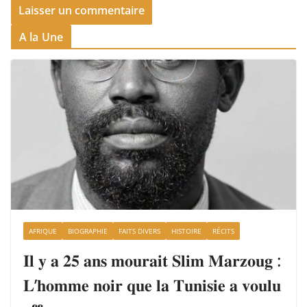
A la Une
AFRIQUE
BIOGRAPHIE
FAITS DIVERS
HISTOIRE
RÉCITS
𝐈𝐥 𝐲 𝐚 𝟐𝟓 𝐚𝐧𝐬 𝐦𝐨𝐮𝐫𝐚𝐢𝐭 𝐒𝐥𝐢𝐦 𝐌𝐚𝐫𝐳𝐨𝐮𝐠 :
𝐋’𝐡𝐨𝐦𝐦𝐞 𝐧𝐨𝐢𝐫 𝐪𝐮𝐞 𝐥𝐚 𝐓𝐮𝐧𝐢𝐬𝐢𝐞 𝐚 𝐯𝐨𝐮𝐥𝐮