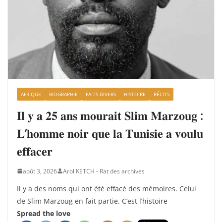
AFRIQUE
BIOGRAPHIE
FAITS DIVERS
HISTOIRE
RÉCITS
𝐈𝐥 𝐲 𝐚 𝟐𝟓 𝐚𝐧𝐬 𝐦𝐨𝐮𝐫𝐚𝐢𝐭 𝐒𝐥𝐢𝐦 𝐌𝐚𝐫𝐳𝐨𝐮𝐠 :
𝐋’𝐡𝐨𝐦𝐦𝐞 𝐧𝐨𝐢𝐫 𝐪𝐮𝐞 𝐥𝐚 𝐓𝐮𝐧𝐢𝐬𝐢𝐞 𝐚 𝐯𝐨𝐮𝐥𝐮
𝐞𝐟𝐟𝐚𝐜𝐞𝐫
août 3, 2026
Arol KETCH - Rat des archives
Il y a des noms qui ont été effacé des mémoires. Celui
de Slim Marzoug en fait partie. C’est l’histoire
Spread the love