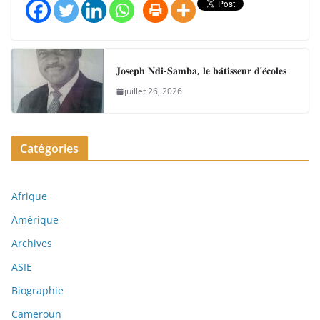
𝐉𝐨𝐬𝐞𝐩𝐡 𝐍𝐝𝐢-𝐒𝐚𝐦𝐛𝐚, 𝐥𝐞 𝐛𝐚̂𝐭𝐢𝐬𝐬𝐞𝐮𝐫 𝐝’𝐞́𝐜𝐨𝐥𝐞𝐬
juillet 26, 2026
Catégories
Afrique
Amérique
Archives
ASIE
Biographie
Cameroun