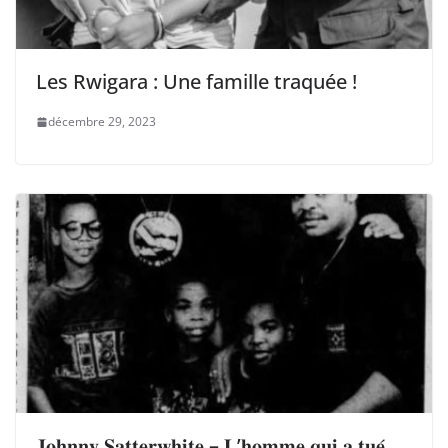
Les Rwigara : Une famille traquée !
décembre 29, 2023
𝐉𝐨𝐡𝐧𝐧𝐲 𝐒𝐚𝐭𝐭𝐞𝐫𝐰𝐡𝐢𝐭𝐞 – 𝐋’𝐡𝐨𝐦𝐦𝐞 𝐪𝐮𝐢 𝐚 𝐭𝐮𝐞́