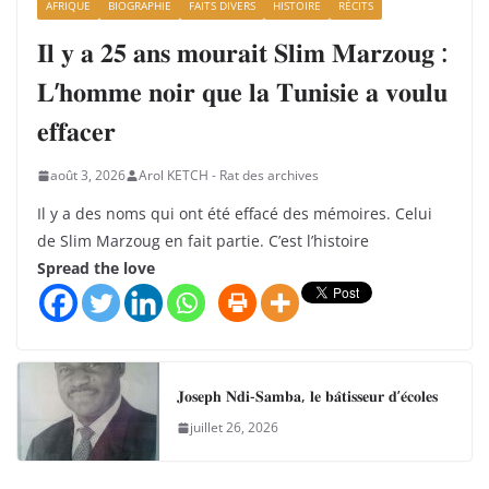
AFRIQUE
BIOGRAPHIE
FAITS DIVERS
HISTOIRE
RÉCITS
𝐈𝐥 𝐲 𝐚 𝟐𝟓 𝐚𝐧𝐬 𝐦𝐨𝐮𝐫𝐚𝐢𝐭 𝐒𝐥𝐢𝐦 𝐌𝐚𝐫𝐳𝐨𝐮𝐠 :
𝐋’𝐡𝐨𝐦𝐦𝐞 𝐧𝐨𝐢𝐫 𝐪𝐮𝐞 𝐥𝐚 𝐓𝐮𝐧𝐢𝐬𝐢𝐞 𝐚 𝐯𝐨𝐮𝐥𝐮
𝐞𝐟𝐟𝐚𝐜𝐞𝐫
août 3, 2026
Arol KETCH - Rat des archives
Il y a des noms qui ont été effacé des mémoires. Celui
de Slim Marzoug en fait partie. C’est l’histoire
Spread the love
𝐉𝐨𝐬𝐞𝐩𝐡 𝐍𝐝𝐢-𝐒𝐚𝐦𝐛𝐚, 𝐥𝐞 𝐛𝐚̂𝐭𝐢𝐬𝐬𝐞𝐮𝐫 𝐝’𝐞́𝐜𝐨𝐥𝐞𝐬
juillet 26, 2026