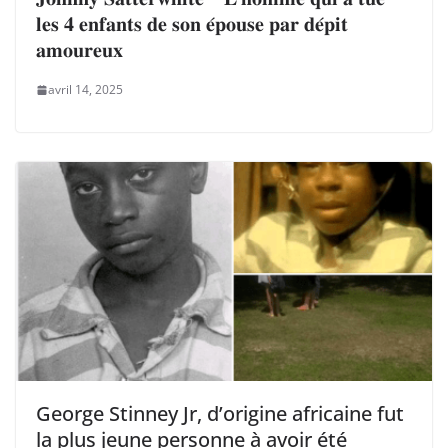
𝐥𝐞𝐬 𝟒 𝐞𝐧𝐟𝐚𝐧𝐭𝐬 𝐝𝐞 𝐬𝐨𝐧 𝐞́𝐩𝐨𝐮𝐬𝐞 𝐩𝐚𝐫 𝐝𝐞́𝐩𝐢𝐭
𝐚𝐦𝐨𝐮𝐫𝐞𝐮𝐱
avril 14, 2025
George Stinney Jr, d’origine africaine fut
la plus jeune personne à avoir été