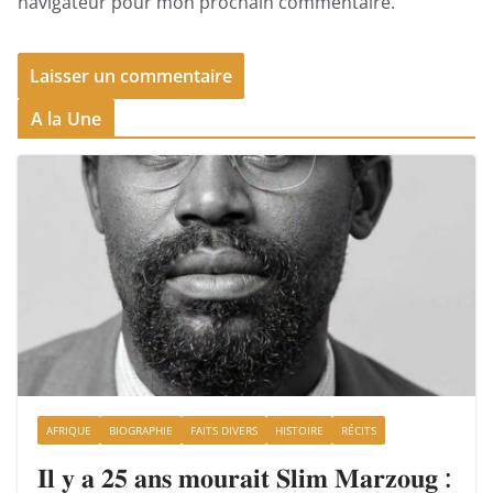
navigateur pour mon prochain commentaire.
A la Une
AFRIQUE
BIOGRAPHIE
FAITS DIVERS
HISTOIRE
RÉCITS
𝐈𝐥 𝐲 𝐚 𝟐𝟓 𝐚𝐧𝐬 𝐦𝐨𝐮𝐫𝐚𝐢𝐭 𝐒𝐥𝐢𝐦 𝐌𝐚𝐫𝐳𝐨𝐮𝐠 :