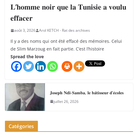
𝐋’𝐡𝐨𝐦𝐦𝐞 𝐧𝐨𝐢𝐫 𝐪𝐮𝐞 𝐥𝐚 𝐓𝐮𝐧𝐢𝐬𝐢𝐞 𝐚 𝐯𝐨𝐮𝐥𝐮
𝐞𝐟𝐟𝐚𝐜𝐞𝐫
août 3, 2026
Arol KETCH - Rat des archives
Il y a des noms qui ont été effacé des mémoires. Celui
de Slim Marzoug en fait partie. C’est l’histoire
Spread the love
𝐉𝐨𝐬𝐞𝐩𝐡 𝐍𝐝𝐢-𝐒𝐚𝐦𝐛𝐚, 𝐥𝐞 𝐛𝐚̂𝐭𝐢𝐬𝐬𝐞𝐮𝐫 𝐝’𝐞́𝐜𝐨𝐥𝐞𝐬
juillet 26, 2026
Catégories