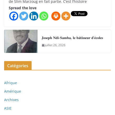
de Slim Marzoug en fait partie. C’est l’histoire
Spread the love
𝐉𝐨𝐬𝐞𝐩𝐡 𝐍𝐝𝐢-𝐒𝐚𝐦𝐛𝐚, 𝐥𝐞 𝐛𝐚̂𝐭𝐢𝐬𝐬𝐞𝐮𝐫 𝐝’𝐞́𝐜𝐨𝐥𝐞𝐬
juillet 26, 2026
Catégories
Afrique
Amérique
Archives
ASIE