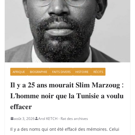
AFRIQUE
BIOGRAPHIE
FAITS DIVERS
HISTOIRE
RÉCITS
𝐈𝐥 𝐲 𝐚 𝟐𝟓 𝐚𝐧𝐬 𝐦𝐨𝐮𝐫𝐚𝐢𝐭 𝐒𝐥𝐢𝐦 𝐌𝐚𝐫𝐳𝐨𝐮𝐠 :
𝐋’𝐡𝐨𝐦𝐦𝐞 𝐧𝐨𝐢𝐫 𝐪𝐮𝐞 𝐥𝐚 𝐓𝐮𝐧𝐢𝐬𝐢𝐞 𝐚 𝐯𝐨𝐮𝐥𝐮
𝐞𝐟𝐟𝐚𝐜𝐞𝐫
août 3, 2026
Arol KETCH - Rat des archives
Il y a des noms qui ont été effacé des mémoires. Celui