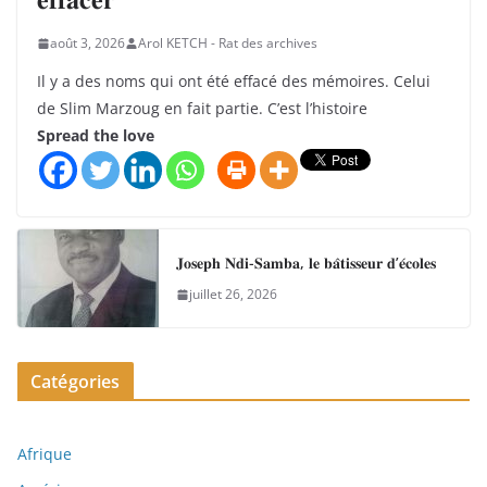
août 3, 2026
Arol KETCH - Rat des archives
Il y a des noms qui ont été effacé des mémoires. Celui
de Slim Marzoug en fait partie. C’est l’histoire
Spread the love
𝐉𝐨𝐬𝐞𝐩𝐡 𝐍𝐝𝐢-𝐒𝐚𝐦𝐛𝐚, 𝐥𝐞 𝐛𝐚̂𝐭𝐢𝐬𝐬𝐞𝐮𝐫 𝐝’𝐞́𝐜𝐨𝐥𝐞𝐬
juillet 26, 2026
Catégories
Afrique