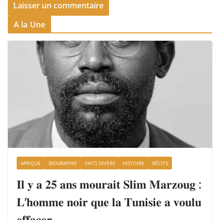
A la Une
AFRIQUE
BIOGRAPHIE
FAITS DIVERS
HISTOIRE
RÉCITS
𝐈𝐥 𝐲 𝐚 𝟐𝟓 𝐚𝐧𝐬 𝐦𝐨𝐮𝐫𝐚𝐢𝐭 𝐒𝐥𝐢𝐦 𝐌𝐚𝐫𝐳𝐨𝐮𝐠 :
𝐋’𝐡𝐨𝐦𝐦𝐞 𝐧𝐨𝐢𝐫 𝐪𝐮𝐞 𝐥𝐚 𝐓𝐮𝐧𝐢𝐬𝐢𝐞 𝐚 𝐯𝐨𝐮𝐥𝐮
𝐞𝐟𝐟𝐚𝐜𝐞𝐫