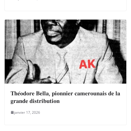
𝐓𝐡𝐞́𝐨𝐝𝐨𝐫𝐞 𝐁𝐞𝐥𝐥𝐚, 𝐩𝐢𝐨𝐧𝐧𝐢𝐞𝐫 𝐜𝐚𝐦𝐞𝐫𝐨𝐮𝐧𝐚𝐢𝐬 𝐝𝐞 𝐥𝐚
𝐠𝐫𝐚𝐧𝐝𝐞 𝐝𝐢𝐬𝐭𝐫𝐢𝐛𝐮𝐭𝐢𝐨𝐧
janvier 17, 2026