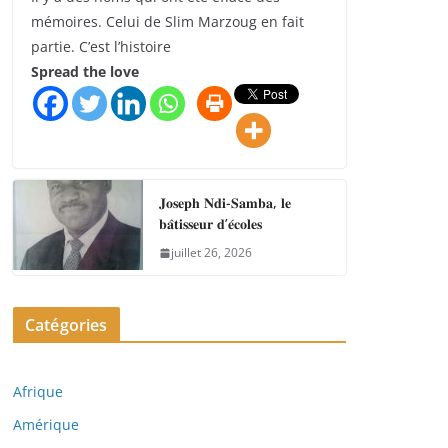
mémoires. Celui de Slim Marzoug en fait
partie. C’est l’histoire
Spread the love
𝐉𝐨𝐬𝐞𝐩𝐡 𝐍𝐝𝐢-𝐒𝐚𝐦𝐛𝐚, 𝐥𝐞
𝐛𝐚̂𝐭𝐢𝐬𝐬𝐞𝐮𝐫 𝐝’𝐞́𝐜𝐨𝐥𝐞𝐬
juillet 26, 2026
Catégories
Afrique
Amérique