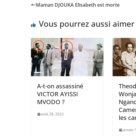
Maman DJOUKA Elisabeth est morte
Vous pourrez aussi aimer
A-t-on assassiné
Theod
VICTOR AYISSI
Wonja
MVODO ?
Ngand
Camer
août 28, 2022
les c
janvier 