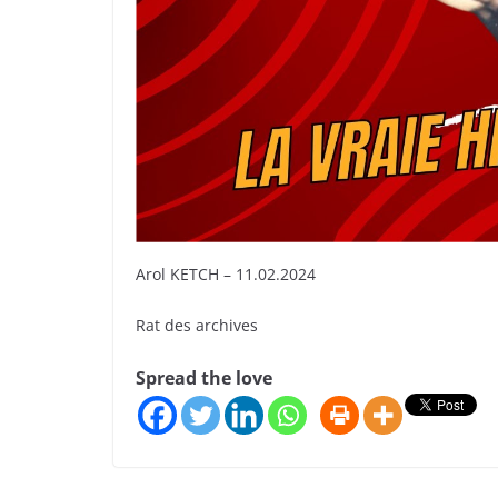
Arol KETCH – 11.02.2024
Rat des archives
Spread the love