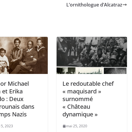
L’ornithologue d’Alcatraz
or Michael
Le redoutable chef
 et Erika
« maquisard »
o : Deux
surnommé
ounais dans
« Château
amps Nazis
dynamique »
15, 2023
mai 25, 2020