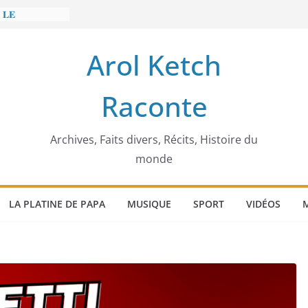
 𝐋𝐄
𝐈𝐓 𝐓𝐑𝐄𝐌𝐁𝐋𝐄𝐑
Arol Ketch
𝐢𝐦 𝐌𝐚𝐫𝐳𝐨𝐮𝐠 :
𝐢𝐬𝐢𝐞 𝐚 𝐯𝐨𝐮𝐥𝐮
Raconte
𝐬𝐬𝐞𝐮𝐫 𝐝’𝐞́𝐜𝐨𝐥𝐞𝐬
 𝐄𝐧𝐨𝐧𝐜𝐡𝐨𝐧𝐠
 𝐨𝐫𝐝𝐢𝐧𝐚𝐭𝐞𝐮𝐫
Archives, Faits divers, Récits, Histoire du
monde
LA PLATINE DE PAPA
MUSIQUE
SPORT
VIDÉOS
M