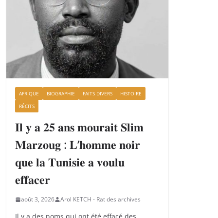
AFRIQUE
BIOGRAPHIE
FAITS DIVERS
HISTOIRE
RÉCITS
𝐈𝐥 𝐲 𝐚 𝟐𝟓 𝐚𝐧𝐬 𝐦𝐨𝐮𝐫𝐚𝐢𝐭 𝐒𝐥𝐢𝐦
𝐌𝐚𝐫𝐳𝐨𝐮𝐠 : 𝐋’𝐡𝐨𝐦𝐦𝐞 𝐧𝐨𝐢𝐫
𝐪𝐮𝐞 𝐥𝐚 𝐓𝐮𝐧𝐢𝐬𝐢𝐞 𝐚 𝐯𝐨𝐮𝐥𝐮
𝐞𝐟𝐟𝐚𝐜𝐞𝐫
août 3, 2026
Arol KETCH - Rat des archives
Il y a des noms qui ont été effacé des