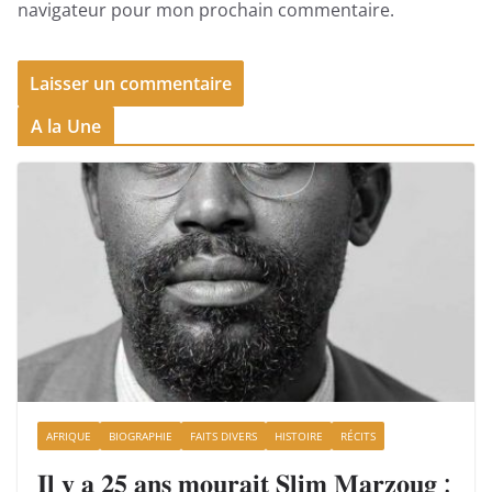
navigateur pour mon prochain commentaire.
A la Une
AFRIQUE
BIOGRAPHIE
FAITS DIVERS
HISTOIRE
RÉCITS
𝐈𝐥 𝐲 𝐚 𝟐𝟓 𝐚𝐧𝐬 𝐦𝐨𝐮𝐫𝐚𝐢𝐭 𝐒𝐥𝐢𝐦 𝐌𝐚𝐫𝐳𝐨𝐮𝐠 :