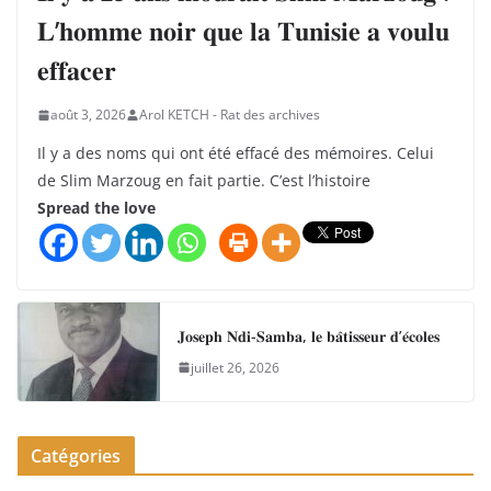
𝐋’𝐡𝐨𝐦𝐦𝐞 𝐧𝐨𝐢𝐫 𝐪𝐮𝐞 𝐥𝐚 𝐓𝐮𝐧𝐢𝐬𝐢𝐞 𝐚 𝐯𝐨𝐮𝐥𝐮
𝐞𝐟𝐟𝐚𝐜𝐞𝐫
août 3, 2026
Arol KETCH - Rat des archives
Il y a des noms qui ont été effacé des mémoires. Celui
de Slim Marzoug en fait partie. C’est l’histoire
Spread the love
𝐉𝐨𝐬𝐞𝐩𝐡 𝐍𝐝𝐢-𝐒𝐚𝐦𝐛𝐚, 𝐥𝐞 𝐛𝐚̂𝐭𝐢𝐬𝐬𝐞𝐮𝐫 𝐝’𝐞́𝐜𝐨𝐥𝐞𝐬
juillet 26, 2026
Catégories