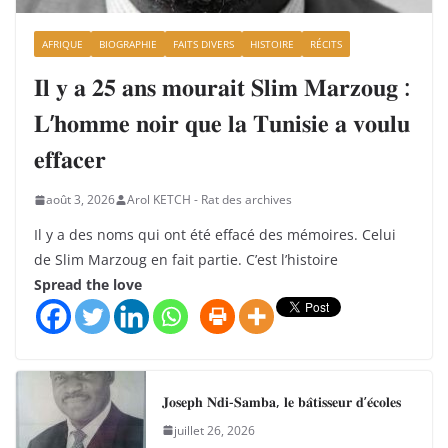
AFRIQUE
BIOGRAPHIE
FAITS DIVERS
HISTOIRE
RÉCITS
𝐈𝐥 𝐲 𝐚 𝟐𝟓 𝐚𝐧𝐬 𝐦𝐨𝐮𝐫𝐚𝐢𝐭 𝐒𝐥𝐢𝐦 𝐌𝐚𝐫𝐳𝐨𝐮𝐠 :
𝐋’𝐡𝐨𝐦𝐦𝐞 𝐧𝐨𝐢𝐫 𝐪𝐮𝐞 𝐥𝐚 𝐓𝐮𝐧𝐢𝐬𝐢𝐞 𝐚 𝐯𝐨𝐮𝐥𝐮
𝐞𝐟𝐟𝐚𝐜𝐞𝐫
août 3, 2026
Arol KETCH - Rat des archives
Il y a des noms qui ont été effacé des mémoires. Celui
de Slim Marzoug en fait partie. C’est l’histoire
Spread the love
𝐉𝐨𝐬𝐞𝐩𝐡 𝐍𝐝𝐢-𝐒𝐚𝐦𝐛𝐚, 𝐥𝐞 𝐛𝐚̂𝐭𝐢𝐬𝐬𝐞𝐮𝐫 𝐝’𝐞́𝐜𝐨𝐥𝐞𝐬
juillet 26, 2026