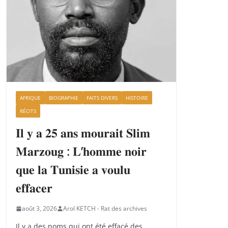
AFRIQUE
BIOGRAPHIE
FAITS DIVERS
HISTOIRE
RÉCITS
𝐈𝐥 𝐲 𝐚 𝟐𝟓 𝐚𝐧𝐬 𝐦𝐨𝐮𝐫𝐚𝐢𝐭 𝐒𝐥𝐢𝐦
𝐌𝐚𝐫𝐳𝐨𝐮𝐠 : 𝐋’𝐡𝐨𝐦𝐦𝐞 𝐧𝐨𝐢𝐫
𝐪𝐮𝐞 𝐥𝐚 𝐓𝐮𝐧𝐢𝐬𝐢𝐞 𝐚 𝐯𝐨𝐮𝐥𝐮
𝐞𝐟𝐟𝐚𝐜𝐞𝐫
août 3, 2026
Arol KETCH - Rat des archives
Il y a des noms qui ont été effacé des