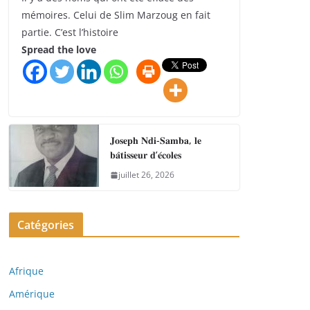
mémoires. Celui de Slim Marzoug en fait
partie. C’est l’histoire
Spread the love
𝐉𝐨𝐬𝐞𝐩𝐡 𝐍𝐝𝐢-𝐒𝐚𝐦𝐛𝐚, 𝐥𝐞
𝐛𝐚̂𝐭𝐢𝐬𝐬𝐞𝐮𝐫 𝐝’𝐞́𝐜𝐨𝐥𝐞𝐬
juillet 26, 2026
Catégories
Afrique
Amérique