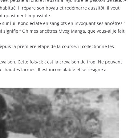
e; pédale à fond et réussit à rejoindre le peloton de tête. A
abitué, il répare son boyau et redémarre aussitôt. Il veut
nt quasiment impossible.
e sur lui, Kono éclate en sanglots en invoquant ses ancêtres “
signifie “ Oh mes ancêtres Mvog Manga, que vous-ai je fait
epuis la première étape de la course, il collectionne les
ison. Cette fois-ci; c’est la crevaison de trop. Ne pouvant
e à chaudes larmes. Il est inconsolable et se résigne à