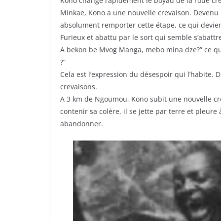
Kono change rapidement le boyau de la roue crevé
Minkae, Kono a une nouvelle crevaison. Devenu h
absolument remporter cette étape, ce qui devie
Furieux et abattu par le sort qui semble s’abattr
A bekon be Mvog Manga, mebo mina dze?” ce qui 
?”
Cela est l’expression du désespoir qui l’habite. D
crevaisons.
A 3 km de Ngoumou, Kono subit une nouvelle creva
contenir sa colère, il se jette par terre et pleur
abandonner.