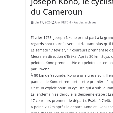
Joseph Kono, le cyclist
du Cameroun
juin 17, 2024
Arol KETCH - Rat des archives
Février 1975, Joseph Nkono prend part à la gran
regards sont tournés vers lui d’autant plus qu’il f
Le samedi 17 février, 17 coureurs prennent le d
Messa en direction d’Eséka. Après 30 km, Soya, 
peloton. Kono prend la tête du peloton accompag
par Owona.
À 80 km de Yaoundé, Kono a une crevaison. Il en 
pannes de Kono et remporte cette première étape
C’est un exploit pour un cycliste qui a subi auta
Le lendemain se déroule la deuxième étape : E
17 coureurs prennent le départ d’Eséka à 7h40.
A peine 20 km après le départ, Kono et Ekani son