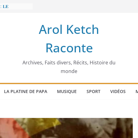
: 𝐋𝐄
𝐈𝐓 𝐓𝐑𝐄𝐌𝐁𝐋𝐄𝐑
Arol Ketch
𝐥𝐢𝐦 𝐌𝐚𝐫𝐳𝐨𝐮𝐠 :
𝐢𝐬𝐢𝐞 𝐚 𝐯𝐨𝐮𝐥𝐮
Raconte
𝐢𝐬𝐬𝐞𝐮𝐫 𝐝’𝐞́𝐜𝐨𝐥𝐞𝐬
𝐚 𝐄𝐧𝐨𝐧𝐜𝐡𝐨𝐧𝐠
𝐞
 𝐨𝐫𝐝𝐢𝐧𝐚𝐭𝐞𝐮𝐫
Archives, Faits divers, Récits, Histoire du
monde
LA PLATINE DE PAPA
MUSIQUE
SPORT
VIDÉOS
M