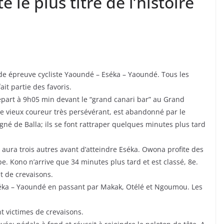
e le plus titré de l’histoire
de épreuve cycliste Yaoundé – Eséka – Yaoundé. Tous les
ait partie des favoris.
épart à 9h05 min devant le “grand canari bar” au Grand
ce vieux coureur très persévérant, est abandonné par le
né de Balla; ils se font rattraper quelques minutes plus tard
aura trois autres avant d’atteindre Eséka. Owona profite des
. Kono n’arrive que 34 minutes plus tard et est classé, 8e.
nt de crevaisons.
séka – Yaoundé en passant par Makak, Otélé et Ngoumou. Les
t victimes de crevaisons.