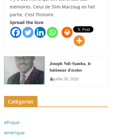
mémoires. Celui de Slim Marzoug en fait
partie. C’est l’histoire
Spread the love
𝐉𝐨𝐬𝐞𝐩𝐡 𝐍𝐝𝐢-𝐒𝐚𝐦𝐛𝐚, 𝐥𝐞
𝐛𝐚̂𝐭𝐢𝐬𝐬𝐞𝐮𝐫 𝐝’𝐞́𝐜𝐨𝐥𝐞𝐬
juillet 26, 2026
Catégories
Afrique
Amérique