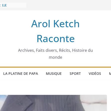
: 𝐋𝐄
𝐈𝐓 𝐓𝐑𝐄𝐌𝐁𝐋𝐄𝐑
Arol Ketch
𝐥𝐢𝐦 𝐌𝐚𝐫𝐳𝐨𝐮𝐠 :
𝐢𝐬𝐢𝐞 𝐚 𝐯𝐨𝐮𝐥𝐮
Raconte
𝐢𝐬𝐬𝐞𝐮𝐫 𝐝’𝐞́𝐜𝐨𝐥𝐞𝐬
𝐚 𝐄𝐧𝐨𝐧𝐜𝐡𝐨𝐧𝐠
𝐞
 𝐨𝐫𝐝𝐢𝐧𝐚𝐭𝐞𝐮𝐫
Archives, Faits divers, Récits, Histoire du
monde
LA PLATINE DE PAPA
MUSIQUE
SPORT
VIDÉOS
M