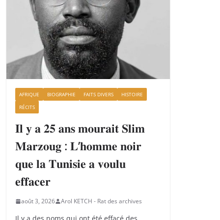
AFRIQUE
BIOGRAPHIE
FAITS DIVERS
HISTOIRE
RÉCITS
𝐈𝐥 𝐲 𝐚 𝟐𝟓 𝐚𝐧𝐬 𝐦𝐨𝐮𝐫𝐚𝐢𝐭 𝐒𝐥𝐢𝐦
𝐌𝐚𝐫𝐳𝐨𝐮𝐠 : 𝐋’𝐡𝐨𝐦𝐦𝐞 𝐧𝐨𝐢𝐫
𝐪𝐮𝐞 𝐥𝐚 𝐓𝐮𝐧𝐢𝐬𝐢𝐞 𝐚 𝐯𝐨𝐮𝐥𝐮
𝐞𝐟𝐟𝐚𝐜𝐞𝐫
août 3, 2026
Arol KETCH - Rat des archives
Il y a des noms qui ont été effacé des