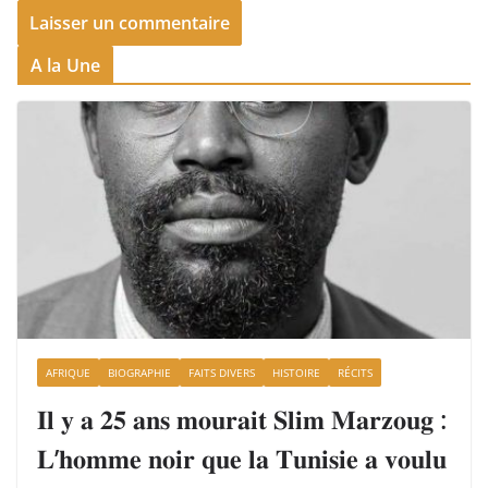
A la Une
AFRIQUE
BIOGRAPHIE
FAITS DIVERS
HISTOIRE
RÉCITS
𝐈𝐥 𝐲 𝐚 𝟐𝟓 𝐚𝐧𝐬 𝐦𝐨𝐮𝐫𝐚𝐢𝐭 𝐒𝐥𝐢𝐦 𝐌𝐚𝐫𝐳𝐨𝐮𝐠 :
𝐋’𝐡𝐨𝐦𝐦𝐞 𝐧𝐨𝐢𝐫 𝐪𝐮𝐞 𝐥𝐚 𝐓𝐮𝐧𝐢𝐬𝐢𝐞 𝐚 𝐯𝐨𝐮𝐥𝐮