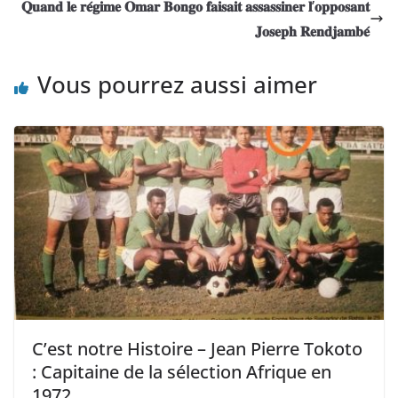
𝐐𝐮𝐚𝐧𝐝 𝐥𝐞 𝐫𝐞́𝐠𝐢𝐦𝐞 𝐎𝐦𝐚𝐫 𝐁𝐨𝐧𝐠𝐨 𝐟𝐚𝐢𝐬𝐚𝐢𝐭 𝐚𝐬𝐬𝐚𝐬𝐬𝐢𝐧𝐞𝐫 𝐥’𝐨𝐩𝐩𝐨𝐬𝐚𝐧𝐭
𝐉𝐨𝐬𝐞𝐩𝐡 𝐑𝐞𝐧𝐝𝐣𝐚𝐦𝐛𝐞́
Vous pourrez aussi aimer
C’est notre Histoire – Jean Pierre Tokoto
: Capitaine de la sélection Afrique en
1972