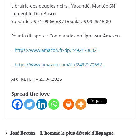
Librairie des peuples noirs , Yaoundé, Montée SNI
Immeuble Don Bosco
Yaoundé : 6 71 99 66 68 / Douala : 6 99 25 15 80
Pour la diaspora : Commandez en ligne sur Amazon :
–
https://www.amazon.fr/dp/2492170632
–
https://www.amazon.com/dp/2492170632
Arol KETCH – 20.04.2025
Spread the love
𝐉𝐨𝐬𝐞́ 𝐁𝐫𝐞𝐭𝐨́𝐧 – 𝐋’𝐡𝐨𝐦𝐦𝐞 𝐥𝐞 𝐩𝐥𝐮𝐬 𝐝𝐞́𝐭𝐞𝐬𝐭𝐞́ 𝐝’𝐄𝐬𝐩𝐚𝐠𝐧𝐞