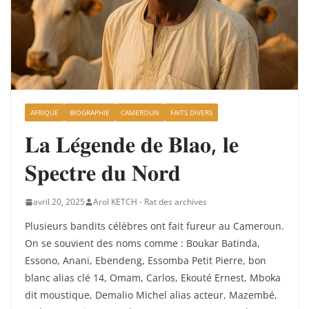
AFRIQUE
BIOGRAPHIE
CAMEROUN
FAITS DIVERS
𝐋𝐚 𝐋𝐞́𝐠𝐞𝐧𝐝𝐞 𝐝𝐞 𝐁𝐥𝐚𝐨, 𝐥𝐞
𝐒𝐩𝐞𝐜𝐭𝐫𝐞 𝐝𝐮 𝐍𝐨𝐫𝐝
avril 20, 2025
Arol KETCH - Rat des archives
Plusieurs bandits célèbres ont fait fureur au Cameroun.
On se souvient des noms comme : Boukar Batinda,
Essono, Anani, Ebendeng, Essomba Petit Pierre, bon
blanc alias clé 14, Omam, Carlos, Ekouté Ernest, Mboka
dit moustique, Demalio Michel alias acteur, Mazembé,