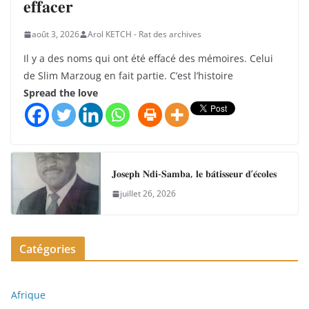
𝐞𝐟𝐟𝐚𝐜𝐞𝐫
août 3, 2026
Arol KETCH - Rat des archives
Il y a des noms qui ont été effacé des mémoires. Celui
de Slim Marzoug en fait partie. C’est l’histoire
Spread the love
𝐉𝐨𝐬𝐞𝐩𝐡 𝐍𝐝𝐢-𝐒𝐚𝐦𝐛𝐚, 𝐥𝐞 𝐛𝐚̂𝐭𝐢𝐬𝐬𝐞𝐮𝐫 𝐝’𝐞́𝐜𝐨𝐥𝐞𝐬
juillet 26, 2026
Catégories
Afrique