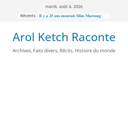
Passer
mardi, août 4, 2026
au
Récents :
𝐈𝐥 𝐲 𝐚 𝟐𝟓 𝐚𝐧𝐬 𝐦𝐨𝐮𝐫𝐚𝐢𝐭 𝐒𝐥𝐢𝐦 𝐌𝐚𝐫𝐳𝐨𝐮𝐠 :
contenu
𝐋’𝐡𝐨𝐦𝐦𝐞 𝐧𝐨𝐢𝐫 𝐪𝐮𝐞 𝐥𝐚 𝐓𝐮𝐧𝐢𝐬𝐢𝐞 𝐚 𝐯𝐨𝐮𝐥𝐮
𝐞𝐟𝐟𝐚𝐜𝐞𝐫
Arol Ketch Raconte
𝐉𝐨𝐬𝐞𝐩𝐡 𝐍𝐝𝐢-𝐒𝐚𝐦𝐛𝐚, 𝐥𝐞 𝐛𝐚̂𝐭𝐢𝐬𝐬𝐞𝐮𝐫 𝐝’𝐞́𝐜𝐨𝐥𝐞𝐬
𝐒𝐨𝐮𝐭𝐢𝐞𝐧 𝐭𝐨𝐭𝐚𝐥 𝐚̀ 𝐑𝐞𝐛𝐞𝐜𝐜𝐚 𝐄𝐧𝐨𝐧𝐜𝐡𝐨𝐧𝐠
𝐩𝐞𝐫𝐬𝐞́𝐜𝐮𝐭𝐞́𝐞 𝐩𝐚𝐫 𝐥𝐞 𝐫𝐞́𝐠𝐢𝐦𝐞
𝐑𝐚𝐦𝐬𝐞̀𝐬 𝐈𝐞𝐫 – 𝐋𝐞 𝐩𝐫𝐞𝐦𝐢𝐞𝐫 𝐨𝐫𝐝𝐢𝐧𝐚𝐭𝐞𝐮𝐫
Archives, Faits divers, Récits, Histoire du monde
𝐚𝐟𝐫𝐢𝐜𝐚𝐢𝐧
𝐌𝐎𝐔𝐍𝐂𝐇𝐈𝐏𝐎𝐔𝐆𝐀𝐓𝐄 : 𝐋𝐄
𝐒𝐂𝐀𝐍𝐃𝐀𝐋𝐄 𝐐𝐔𝐈 𝐀 𝐅𝐀𝐈𝐓 𝐓𝐑𝐄𝐌𝐁𝐋𝐄𝐑
𝐋𝐀 𝐑𝐄́𝐏𝐔𝐁𝐋𝐈𝐐𝐔𝐄