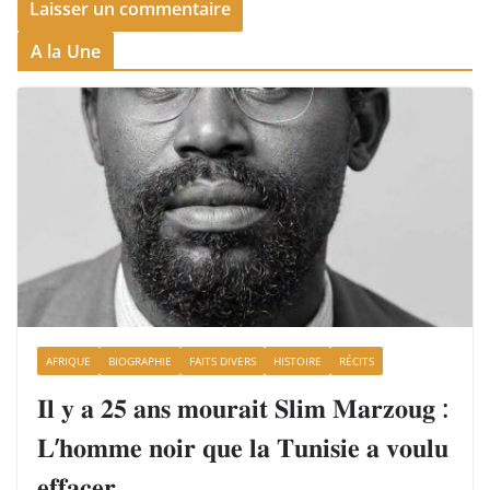
A la Une
AFRIQUE
BIOGRAPHIE
FAITS DIVERS
HISTOIRE
RÉCITS
𝐈𝐥 𝐲 𝐚 𝟐𝟓 𝐚𝐧𝐬 𝐦𝐨𝐮𝐫𝐚𝐢𝐭 𝐒𝐥𝐢𝐦 𝐌𝐚𝐫𝐳𝐨𝐮𝐠 :
𝐋’𝐡𝐨𝐦𝐦𝐞 𝐧𝐨𝐢𝐫 𝐪𝐮𝐞 𝐥𝐚 𝐓𝐮𝐧𝐢𝐬𝐢𝐞 𝐚 𝐯𝐨𝐮𝐥𝐮
𝐞𝐟𝐟𝐚𝐜𝐞𝐫