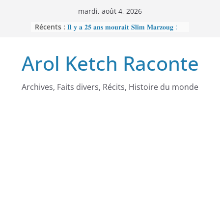
Passer
mardi, août 4, 2026
au
Récents :
𝐈𝐥 𝐲 𝐚 𝟐𝟓 𝐚𝐧𝐬 𝐦𝐨𝐮𝐫𝐚𝐢𝐭 𝐒𝐥𝐢𝐦 𝐌𝐚𝐫𝐳𝐨𝐮𝐠 :
contenu
𝐋’𝐡𝐨𝐦𝐦𝐞 𝐧𝐨𝐢𝐫 𝐪𝐮𝐞 𝐥𝐚 𝐓𝐮𝐧𝐢𝐬𝐢𝐞 𝐚 𝐯𝐨𝐮𝐥𝐮
𝐞𝐟𝐟𝐚𝐜𝐞𝐫
Arol Ketch Raconte
𝐉𝐨𝐬𝐞𝐩𝐡 𝐍𝐝𝐢-𝐒𝐚𝐦𝐛𝐚, 𝐥𝐞 𝐛𝐚̂𝐭𝐢𝐬𝐬𝐞𝐮𝐫 𝐝’𝐞́𝐜𝐨𝐥𝐞𝐬
𝐒𝐨𝐮𝐭𝐢𝐞𝐧 𝐭𝐨𝐭𝐚𝐥 𝐚̀ 𝐑𝐞𝐛𝐞𝐜𝐜𝐚 𝐄𝐧𝐨𝐧𝐜𝐡𝐨𝐧𝐠
𝐩𝐞𝐫𝐬𝐞́𝐜𝐮𝐭𝐞́𝐞 𝐩𝐚𝐫 𝐥𝐞 𝐫𝐞́𝐠𝐢𝐦𝐞
𝐑𝐚𝐦𝐬𝐞̀𝐬 𝐈𝐞𝐫 – 𝐋𝐞 𝐩𝐫𝐞𝐦𝐢𝐞𝐫 𝐨𝐫𝐝𝐢𝐧𝐚𝐭𝐞𝐮𝐫
Archives, Faits divers, Récits, Histoire du monde
𝐚𝐟𝐫𝐢𝐜𝐚𝐢𝐧
𝐌𝐎𝐔𝐍𝐂𝐇𝐈𝐏𝐎𝐔𝐆𝐀𝐓𝐄 : 𝐋𝐄
𝐒𝐂𝐀𝐍𝐃𝐀𝐋𝐄 𝐐𝐔𝐈 𝐀 𝐅𝐀𝐈𝐓 𝐓𝐑𝐄𝐌𝐁𝐋𝐄𝐑
𝐋𝐀 𝐑𝐄́𝐏𝐔𝐁𝐋𝐈𝐐𝐔𝐄