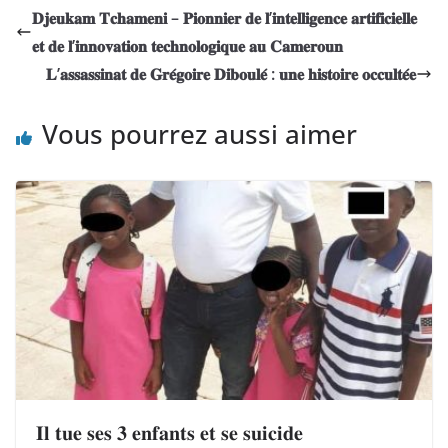
𝐃𝐣𝐞𝐮𝐤𝐚𝐦 𝐓𝐜𝐡𝐚𝐦𝐞𝐧𝐢 – 𝐏𝐢𝐨𝐧𝐧𝐢𝐞𝐫 𝐝𝐞 𝐥’𝐢𝐧𝐭𝐞𝐥𝐥𝐢𝐠𝐞𝐧𝐜𝐞 𝐚𝐫𝐭𝐢𝐟𝐢𝐜𝐢𝐞𝐥𝐥𝐞
𝐞𝐭 𝐝𝐞 𝐥’𝐢𝐧𝐧𝐨𝐯𝐚𝐭𝐢𝐨𝐧 𝐭𝐞𝐜𝐡𝐧𝐨𝐥𝐨𝐠𝐢𝐪𝐮𝐞 𝐚𝐮 𝐂𝐚𝐦𝐞𝐫𝐨𝐮𝐧
𝐋’𝐚𝐬𝐬𝐚𝐬𝐬𝐢𝐧𝐚𝐭 𝐝𝐞 𝐆𝐫𝐞́𝐠𝐨𝐢𝐫𝐞 𝐃𝐢𝐛𝐨𝐮𝐥𝐞́ : 𝐮𝐧𝐞 𝐡𝐢𝐬𝐭𝐨𝐢𝐫𝐞 𝐨𝐜𝐜𝐮𝐥𝐭𝐞́𝐞
Vous pourrez aussi aimer
𝐈𝐥 𝐭𝐮𝐞 𝐬𝐞𝐬 𝟑 𝐞𝐧𝐟𝐚𝐧𝐭𝐬 𝐞𝐭 𝐬𝐞 𝐬𝐮𝐢𝐜𝐢𝐝𝐞