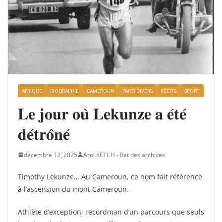
AFRIQUE
BIOGRAPHIE
CAMEROUN
FAITS DIVERS
RÉCITS
SPORT
𝐋𝐞 𝐣𝐨𝐮𝐫 𝐨𝐮̀ 𝐋𝐞𝐤𝐮𝐧𝐳𝐞 𝐚 𝐞́𝐭𝐞́
𝐝𝐞́𝐭𝐫𝐨̂𝐧𝐞́
décembre 12, 2025
Arol KETCH - Rat des archives
Timothy Lekunze… Au
Cameroun, ce nom fait référence
à l’ascension du mont Cameroun.
Athlète d’exception, recordman d’un parcours que seuls