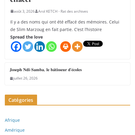
août 3, 2026
Arol KETCH - Rat des archives
Il y a des noms qui ont été effacé des mémoires. Celui
de Slim Marzoug en fait partie. C’est l’histoire
Spread the love
𝐉𝐨𝐬𝐞𝐩𝐡 𝐍𝐝𝐢-𝐒𝐚𝐦𝐛𝐚, 𝐥𝐞 𝐛𝐚̂𝐭𝐢𝐬𝐬𝐞𝐮𝐫 𝐝’𝐞́𝐜𝐨𝐥𝐞𝐬
juillet 26, 2026
Catégories
Afrique
Amérique