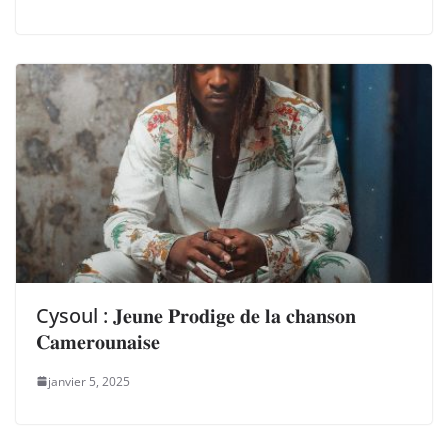
Cysoul : 𝐉𝐞𝐮𝐧𝐞 𝐏𝐫𝐨𝐝𝐢𝐠𝐞 𝐝𝐞 𝐥𝐚 𝐜𝐡𝐚𝐧𝐬𝐨𝐧
𝐂𝐚𝐦𝐞𝐫𝐨𝐮𝐧𝐚𝐢𝐬𝐞
janvier 5, 2025