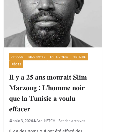
AFRIQUE
BIOGRAPHIE
FAITS DIVERS
HISTOIRE
RÉCITS
𝐈𝐥 𝐲 𝐚 𝟐𝟓 𝐚𝐧𝐬 𝐦𝐨𝐮𝐫𝐚𝐢𝐭 𝐒𝐥𝐢𝐦
𝐌𝐚𝐫𝐳𝐨𝐮𝐠 : 𝐋’𝐡𝐨𝐦𝐦𝐞 𝐧𝐨𝐢𝐫
𝐪𝐮𝐞 𝐥𝐚 𝐓𝐮𝐧𝐢𝐬𝐢𝐞 𝐚 𝐯𝐨𝐮𝐥𝐮
𝐞𝐟𝐟𝐚𝐜𝐞𝐫
août 3, 2026
Arol KETCH - Rat des archives
Il y a des noms qui ont été effacé des