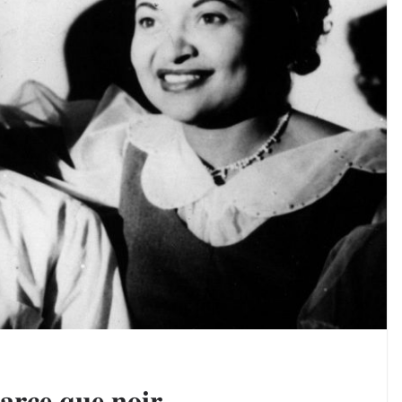
𝐫𝐜𝐞 𝐪𝐮𝐞 𝐧𝐨𝐢𝐫