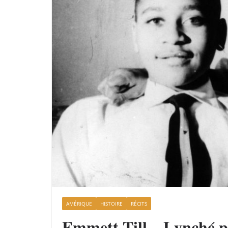
AMÉRIQUE
HISTOIRE
RÉCITS
𝐄𝐦𝐦𝐞𝐭𝐭 𝐓𝐢𝐥𝐥 – 𝐋𝐲𝐧𝐜𝐡𝐞́ 𝐩