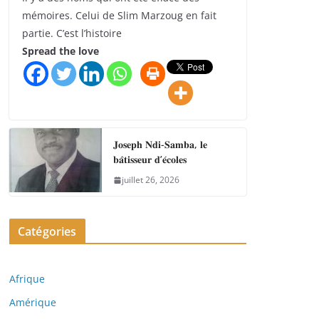
mémoires. Celui de Slim Marzoug en fait
partie. C’est l’histoire
Spread the love
𝐉𝐨𝐬𝐞𝐩𝐡 𝐍𝐝𝐢-𝐒𝐚𝐦𝐛𝐚, 𝐥𝐞
𝐛𝐚̂𝐭𝐢𝐬𝐬𝐞𝐮𝐫 𝐝’𝐞́𝐜𝐨𝐥𝐞𝐬
juillet 26, 2026
Catégories
Afrique
Amérique