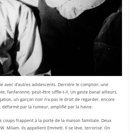
e avec d’autres adolescents. Derrière le comptoir, une
 fanfaronne, peut-être siffle-t-il. Un geste banal ailleurs,
gation, un garçon noir n’a pas le droit de regarder, encore
d, déformé par la rumeur, amplifié par la haine.
s coups frappent à la porte de la maison familiale. Deux
. Milam. Ils appellent Emmett. Il se lève, terrorisé. On