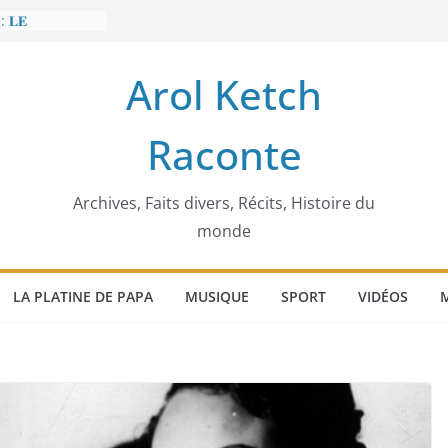
: 𝐋𝐄
𝐈𝐓 𝐓𝐑𝐄𝐌𝐁𝐋𝐄𝐑
Arol Ketch
𝐥𝐢𝐦 𝐌𝐚𝐫𝐳𝐨𝐮𝐠 :
𝐢𝐬𝐢𝐞 𝐚 𝐯𝐨𝐮𝐥𝐮
Raconte
𝐢𝐬𝐬𝐞𝐮𝐫 𝐝’𝐞́𝐜𝐨𝐥𝐞𝐬
𝐚 𝐄𝐧𝐨𝐧𝐜𝐡𝐨𝐧𝐠
𝐞
 𝐨𝐫𝐝𝐢𝐧𝐚𝐭𝐞𝐮𝐫
Archives, Faits divers, Récits, Histoire du
monde
LA PLATINE DE PAPA
MUSIQUE
SPORT
VIDÉOS
M