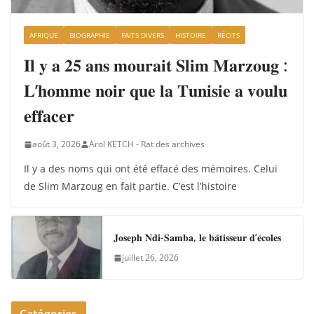
AFRIQUE
BIOGRAPHIE
FAITS DIVERS
HISTOIRE
RÉCITS
𝐈𝐥 𝐲 𝐚 𝟐𝟓 𝐚𝐧𝐬 𝐦𝐨𝐮𝐫𝐚𝐢𝐭 𝐒𝐥𝐢𝐦 𝐌𝐚𝐫𝐳𝐨𝐮𝐠 :
𝐋’𝐡𝐨𝐦𝐦𝐞 𝐧𝐨𝐢𝐫 𝐪𝐮𝐞 𝐥𝐚 𝐓𝐮𝐧𝐢𝐬𝐢𝐞 𝐚 𝐯𝐨𝐮𝐥𝐮
𝐞𝐟𝐟𝐚𝐜𝐞𝐫
août 3, 2026
Arol KETCH - Rat des archives
Il y a des noms qui ont été effacé des mémoires. Celui
de Slim Marzoug en fait partie. C’est l’histoire
𝐉𝐨𝐬𝐞𝐩𝐡 𝐍𝐝𝐢-𝐒𝐚𝐦𝐛𝐚, 𝐥𝐞 𝐛𝐚̂𝐭𝐢𝐬𝐬𝐞𝐮𝐫 𝐝’𝐞́𝐜𝐨𝐥𝐞𝐬
juillet 26, 2026