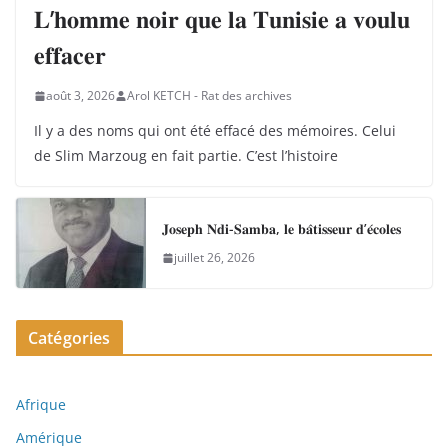
𝐋’𝐡𝐨𝐦𝐦𝐞 𝐧𝐨𝐢𝐫 𝐪𝐮𝐞 𝐥𝐚 𝐓𝐮𝐧𝐢𝐬𝐢𝐞 𝐚 𝐯𝐨𝐮𝐥𝐮
𝐞𝐟𝐟𝐚𝐜𝐞𝐫
août 3, 2026
Arol KETCH - Rat des archives
Il y a des noms qui ont été effacé des mémoires. Celui
de Slim Marzoug en fait partie. C’est l’histoire
𝐉𝐨𝐬𝐞𝐩𝐡 𝐍𝐝𝐢-𝐒𝐚𝐦𝐛𝐚, 𝐥𝐞 𝐛𝐚̂𝐭𝐢𝐬𝐬𝐞𝐮𝐫 𝐝’𝐞́𝐜𝐨𝐥𝐞𝐬
juillet 26, 2026
Catégories
Afrique
Amérique