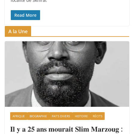
localité de Skhirat
Read More
A la Une
AFRIQUE
BIOGRAPHIE
FAITS DIVERS
HISTOIRE
RÉCITS
𝐈𝐥 𝐲 𝐚 𝟐𝟓 𝐚𝐧𝐬 𝐦𝐨𝐮𝐫𝐚𝐢𝐭 𝐒𝐥𝐢𝐦 𝐌𝐚𝐫𝐳𝐨𝐮𝐠 :