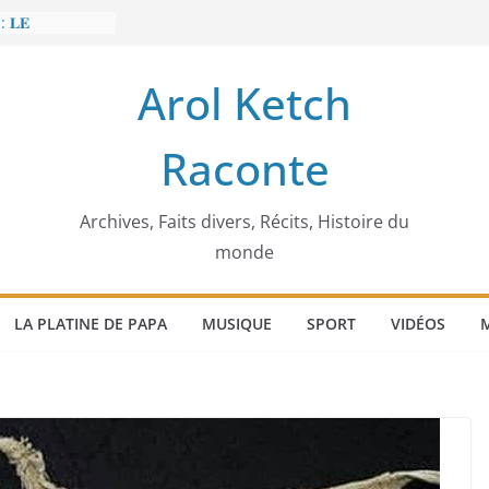
: 𝐋𝐄
𝐈𝐓 𝐓𝐑𝐄𝐌𝐁𝐋𝐄𝐑
Arol Ketch
𝐥𝐢𝐦 𝐌𝐚𝐫𝐳𝐨𝐮𝐠 :
𝐢𝐬𝐢𝐞 𝐚 𝐯𝐨𝐮𝐥𝐮
Raconte
𝐢𝐬𝐬𝐞𝐮𝐫 𝐝’𝐞́𝐜𝐨𝐥𝐞𝐬
𝐚 𝐄𝐧𝐨𝐧𝐜𝐡𝐨𝐧𝐠
𝐞
 𝐨𝐫𝐝𝐢𝐧𝐚𝐭𝐞𝐮𝐫
Archives, Faits divers, Récits, Histoire du
monde
LA PLATINE DE PAPA
MUSIQUE
SPORT
VIDÉOS
M