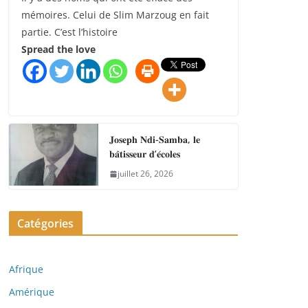
mémoires. Celui de Slim Marzoug en fait
partie. C’est l’histoire
Spread the love
𝐉𝐨𝐬𝐞𝐩𝐡 𝐍𝐝𝐢-𝐒𝐚𝐦𝐛𝐚, 𝐥𝐞
𝐛𝐚̂𝐭𝐢𝐬𝐬𝐞𝐮𝐫 𝐝’𝐞́𝐜𝐨𝐥𝐞𝐬
juillet 26, 2026
Catégories
Afrique
Amérique