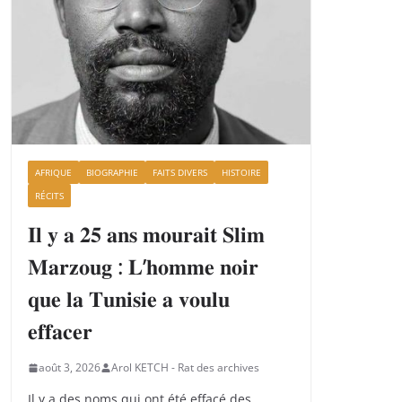
AFRIQUE
BIOGRAPHIE
FAITS DIVERS
HISTOIRE
RÉCITS
𝐈𝐥 𝐲 𝐚 𝟐𝟓 𝐚𝐧𝐬 𝐦𝐨𝐮𝐫𝐚𝐢𝐭 𝐒𝐥𝐢𝐦
𝐌𝐚𝐫𝐳𝐨𝐮𝐠 : 𝐋’𝐡𝐨𝐦𝐦𝐞 𝐧𝐨𝐢𝐫
𝐪𝐮𝐞 𝐥𝐚 𝐓𝐮𝐧𝐢𝐬𝐢𝐞 𝐚 𝐯𝐨𝐮𝐥𝐮
𝐞𝐟𝐟𝐚𝐜𝐞𝐫
août 3, 2026
Arol KETCH - Rat des archives
Il y a des noms qui ont été effacé des