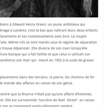
e biens à Edward Henry Green; un jeune ambitieux qui
age à Londres; c’est là-bas que naîtront leurs deux enfants
 placements et ses investissements avec brio. Le couple
’aile. Même s’ils se sont mariés sous le régime de séparation
e trouve dépensier. Elle divorce de son mari lorsqu’elle
une banque qui a fait faillite et que celui-ci utilisait son
abandonne son mari qui meurt en 1902 à la suite de graves
s placements dans des terrains, la pierre, les chemins de fer
s le monde des affaires en raison de son génie.
ontré que la finance n’était pas qu’une affaire d’hommes.
eet. Elle est surnommée “sorcière de Wall Street” en raison
 de son accoutrement particulièrement sombre.