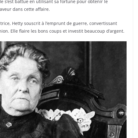
le s’est battue en utilisant sa fortune pour obtenir le
aveur dans cette affaire.
atrice, Hetty souscrit à l’emprunt de guerre, convertissant
nion. Elle flaire les bons coups et investit beaucoup d’argent.