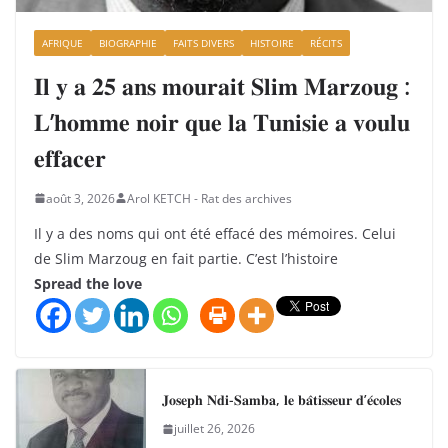
AFRIQUE
BIOGRAPHIE
FAITS DIVERS
HISTOIRE
RÉCITS
𝐈𝐥 𝐲 𝐚 𝟐𝟓 𝐚𝐧𝐬 𝐦𝐨𝐮𝐫𝐚𝐢𝐭 𝐒𝐥𝐢𝐦 𝐌𝐚𝐫𝐳𝐨𝐮𝐠 :
𝐋’𝐡𝐨𝐦𝐦𝐞 𝐧𝐨𝐢𝐫 𝐪𝐮𝐞 𝐥𝐚 𝐓𝐮𝐧𝐢𝐬𝐢𝐞 𝐚 𝐯𝐨𝐮𝐥𝐮
𝐞𝐟𝐟𝐚𝐜𝐞𝐫
août 3, 2026
Arol KETCH - Rat des archives
Il y a des noms qui ont été effacé des mémoires. Celui
de Slim Marzoug en fait partie. C’est l’histoire
Spread the love
𝐉𝐨𝐬𝐞𝐩𝐡 𝐍𝐝𝐢-𝐒𝐚𝐦𝐛𝐚, 𝐥𝐞 𝐛𝐚̂𝐭𝐢𝐬𝐬𝐞𝐮𝐫 𝐝’𝐞́𝐜𝐨𝐥𝐞𝐬
juillet 26, 2026