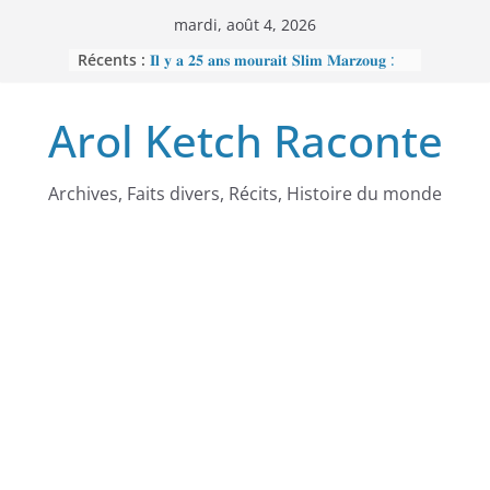
Passer
mardi, août 4, 2026
au
Récents :
𝐈𝐥 𝐲 𝐚 𝟐𝟓 𝐚𝐧𝐬 𝐦𝐨𝐮𝐫𝐚𝐢𝐭 𝐒𝐥𝐢𝐦 𝐌𝐚𝐫𝐳𝐨𝐮𝐠 :
contenu
𝐋’𝐡𝐨𝐦𝐦𝐞 𝐧𝐨𝐢𝐫 𝐪𝐮𝐞 𝐥𝐚 𝐓𝐮𝐧𝐢𝐬𝐢𝐞 𝐚 𝐯𝐨𝐮𝐥𝐮
𝐞𝐟𝐟𝐚𝐜𝐞𝐫
Arol Ketch Raconte
𝐉𝐨𝐬𝐞𝐩𝐡 𝐍𝐝𝐢-𝐒𝐚𝐦𝐛𝐚, 𝐥𝐞 𝐛𝐚̂𝐭𝐢𝐬𝐬𝐞𝐮𝐫 𝐝’𝐞́𝐜𝐨𝐥𝐞𝐬
𝐒𝐨𝐮𝐭𝐢𝐞𝐧 𝐭𝐨𝐭𝐚𝐥 𝐚̀ 𝐑𝐞𝐛𝐞𝐜𝐜𝐚 𝐄𝐧𝐨𝐧𝐜𝐡𝐨𝐧𝐠
𝐩𝐞𝐫𝐬𝐞́𝐜𝐮𝐭𝐞́𝐞 𝐩𝐚𝐫 𝐥𝐞 𝐫𝐞́𝐠𝐢𝐦𝐞
𝐑𝐚𝐦𝐬𝐞̀𝐬 𝐈𝐞𝐫 – 𝐋𝐞 𝐩𝐫𝐞𝐦𝐢𝐞𝐫 𝐨𝐫𝐝𝐢𝐧𝐚𝐭𝐞𝐮𝐫
Archives, Faits divers, Récits, Histoire du monde
𝐚𝐟𝐫𝐢𝐜𝐚𝐢𝐧
𝐌𝐎𝐔𝐍𝐂𝐇𝐈𝐏𝐎𝐔𝐆𝐀𝐓𝐄 : 𝐋𝐄
𝐒𝐂𝐀𝐍𝐃𝐀𝐋𝐄 𝐐𝐔𝐈 𝐀 𝐅𝐀𝐈𝐓 𝐓𝐑𝐄𝐌𝐁𝐋𝐄𝐑
𝐋𝐀 𝐑𝐄́𝐏𝐔𝐁𝐋𝐈𝐐𝐔𝐄