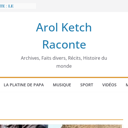
𝐄 : 𝐋𝐄
 𝐅𝐀𝐈𝐓 𝐓𝐑𝐄𝐌𝐁𝐋𝐄𝐑
Arol Ketch
𝐭 𝐒𝐥𝐢𝐦 𝐌𝐚𝐫𝐳𝐨𝐮𝐠 :
 𝐓𝐮𝐧𝐢𝐬𝐢𝐞 𝐚 𝐯𝐨𝐮𝐥𝐮
Raconte
𝐛𝐚̂𝐭𝐢𝐬𝐬𝐞𝐮𝐫 𝐝’𝐞́𝐜𝐨𝐥𝐞𝐬
𝐞𝐜𝐜𝐚 𝐄𝐧𝐨𝐧𝐜𝐡𝐨𝐧𝐠
𝐠𝐢𝐦𝐞
𝐢𝐞𝐫 𝐨𝐫𝐝𝐢𝐧𝐚𝐭𝐞𝐮𝐫
Archives, Faits divers, Récits, Histoire du
monde
LA PLATINE DE PAPA
MUSIQUE
SPORT
VIDÉOS
M