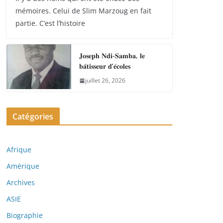
mémoires. Celui de Slim Marzoug en fait
partie. C’est l’histoire
𝐉𝐨𝐬𝐞𝐩𝐡 𝐍𝐝𝐢-𝐒𝐚𝐦𝐛𝐚, 𝐥𝐞
𝐛𝐚̂𝐭𝐢𝐬𝐬𝐞𝐮𝐫 𝐝’𝐞́𝐜𝐨𝐥𝐞𝐬
juillet 26, 2026
Catégories
Afrique
Amérique
Archives
ASIE
Biographie