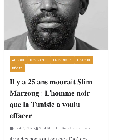
AFRIQUE
BIOGRAPHIE
FAITS DIVERS
HISTOIRE
RÉCITS
𝐈𝐥 𝐲 𝐚 𝟐𝟓 𝐚𝐧𝐬 𝐦𝐨𝐮𝐫𝐚𝐢𝐭 𝐒𝐥𝐢𝐦
𝐌𝐚𝐫𝐳𝐨𝐮𝐠 : 𝐋’𝐡𝐨𝐦𝐦𝐞 𝐧𝐨𝐢𝐫
𝐪𝐮𝐞 𝐥𝐚 𝐓𝐮𝐧𝐢𝐬𝐢𝐞 𝐚 𝐯𝐨𝐮𝐥𝐮
𝐞𝐟𝐟𝐚𝐜𝐞𝐫
août 3, 2026
Arol KETCH - Rat des archives
Il y a des noms qui ont été effacé des