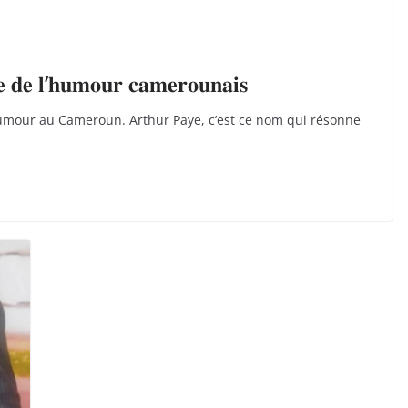
𝐞 𝐝𝐞 𝐥’𝐡𝐮𝐦𝐨𝐮𝐫 𝐜𝐚𝐦𝐞𝐫𝐨𝐮𝐧𝐚𝐢𝐬
’humour au Cameroun. Arthur Paye, c’est ce nom qui résonne