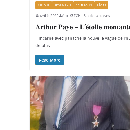
AFRIQUE
BIOGRAPHIE
CAMEROUN
RÉCITS
avril 6, 2025
Arol KETCH - Rat des archives
𝐀𝐫𝐭𝐡𝐮𝐫 𝐏𝐚𝐲𝐞 – 𝐋’𝐞́𝐭𝐨𝐢𝐥𝐞 𝐦𝐨𝐧𝐭𝐚𝐧𝐭
Il incarne avec panache la nouvelle vague de l
de plus
Read More