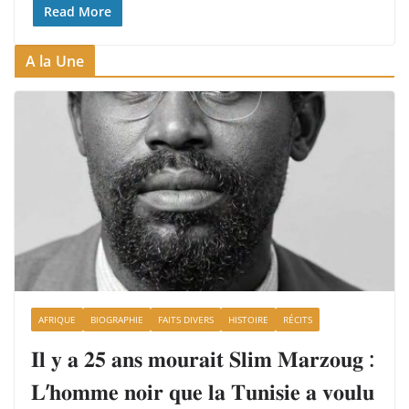
Read More
A la Une
AFRIQUE
BIOGRAPHIE
FAITS DIVERS
HISTOIRE
RÉCITS
𝐈𝐥 𝐲 𝐚 𝟐𝟓 𝐚𝐧𝐬 𝐦𝐨𝐮𝐫𝐚𝐢𝐭 𝐒𝐥𝐢𝐦 𝐌𝐚𝐫𝐳𝐨𝐮𝐠 :
𝐋’𝐡𝐨𝐦𝐦𝐞 𝐧𝐨𝐢𝐫 𝐪𝐮𝐞 𝐥𝐚 𝐓𝐮𝐧𝐢𝐬𝐢𝐞 𝐚 𝐯𝐨𝐮𝐥𝐮