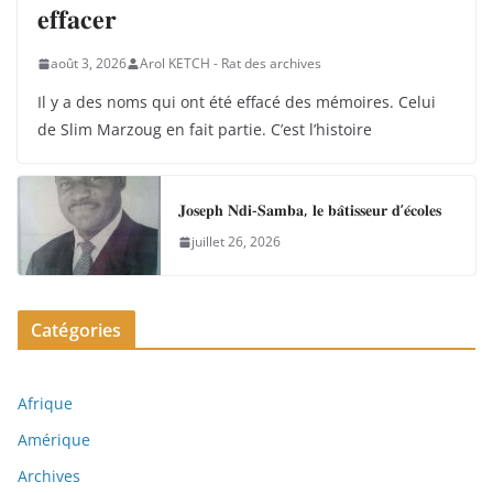
𝐞𝐟𝐟𝐚𝐜𝐞𝐫
août 3, 2026
Arol KETCH - Rat des archives
Il y a des noms qui ont été effacé des mémoires. Celui
de Slim Marzoug en fait partie. C’est l’histoire
𝐉𝐨𝐬𝐞𝐩𝐡 𝐍𝐝𝐢-𝐒𝐚𝐦𝐛𝐚, 𝐥𝐞 𝐛𝐚̂𝐭𝐢𝐬𝐬𝐞𝐮𝐫 𝐝’𝐞́𝐜𝐨𝐥𝐞𝐬
juillet 26, 2026
Catégories
Afrique
Amérique
Archives