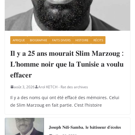
AFRIQUE
BIOGRAPHIE
FAITS DIVERS
HISTOIRE
RÉCITS
𝐈𝐥 𝐲 𝐚 𝟐𝟓 𝐚𝐧𝐬 𝐦𝐨𝐮𝐫𝐚𝐢𝐭 𝐒𝐥𝐢𝐦 𝐌𝐚𝐫𝐳𝐨𝐮𝐠 :
𝐋’𝐡𝐨𝐦𝐦𝐞 𝐧𝐨𝐢𝐫 𝐪𝐮𝐞 𝐥𝐚 𝐓𝐮𝐧𝐢𝐬𝐢𝐞 𝐚 𝐯𝐨𝐮𝐥𝐮
𝐞𝐟𝐟𝐚𝐜𝐞𝐫
août 3, 2026
Arol KETCH - Rat des archives
Il y a des noms qui ont été effacé des mémoires. Celui
de Slim Marzoug en fait partie. C’est l’histoire
𝐉𝐨𝐬𝐞𝐩𝐡 𝐍𝐝𝐢-𝐒𝐚𝐦𝐛𝐚, 𝐥𝐞 𝐛𝐚̂𝐭𝐢𝐬𝐬𝐞𝐮𝐫 𝐝’𝐞́𝐜𝐨𝐥𝐞𝐬