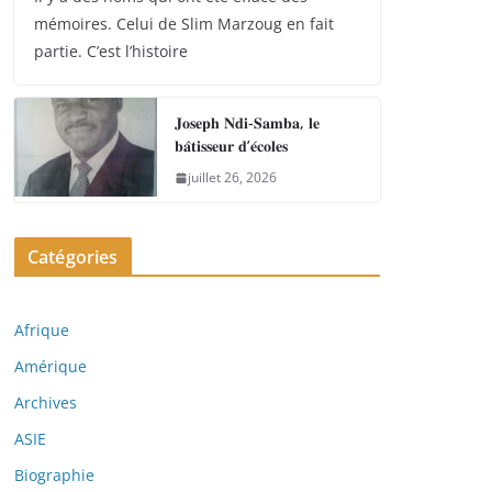
mémoires. Celui de Slim Marzoug en fait
partie. C’est l’histoire
𝐉𝐨𝐬𝐞𝐩𝐡 𝐍𝐝𝐢-𝐒𝐚𝐦𝐛𝐚, 𝐥𝐞
𝐛𝐚̂𝐭𝐢𝐬𝐬𝐞𝐮𝐫 𝐝’𝐞́𝐜𝐨𝐥𝐞𝐬
juillet 26, 2026
Catégories
Afrique
Amérique
Archives
ASIE
Biographie