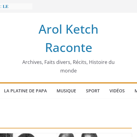
: 𝐋𝐄
𝐈𝐓 𝐓𝐑𝐄𝐌𝐁𝐋𝐄𝐑
Arol Ketch
𝐥𝐢𝐦 𝐌𝐚𝐫𝐳𝐨𝐮𝐠 :
𝐢𝐬𝐢𝐞 𝐚 𝐯𝐨𝐮𝐥𝐮
Raconte
𝐢𝐬𝐬𝐞𝐮𝐫 𝐝’𝐞́𝐜𝐨𝐥𝐞𝐬
𝐚 𝐄𝐧𝐨𝐧𝐜𝐡𝐨𝐧𝐠
𝐞
 𝐨𝐫𝐝𝐢𝐧𝐚𝐭𝐞𝐮𝐫
Archives, Faits divers, Récits, Histoire du
monde
LA PLATINE DE PAPA
MUSIQUE
SPORT
VIDÉOS
M