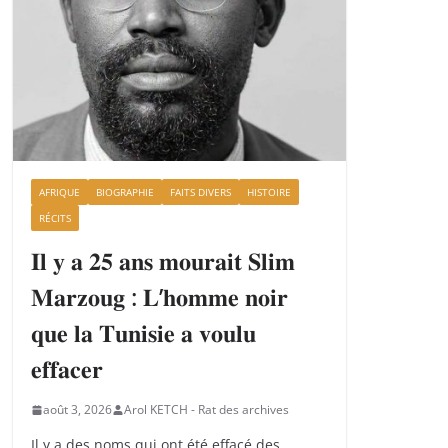
AFRIQUE
BIOGRAPHIE
FAITS DIVERS
HISTOIRE
RÉCITS
𝐈𝐥 𝐲 𝐚 𝟐𝟓 𝐚𝐧𝐬 𝐦𝐨𝐮𝐫𝐚𝐢𝐭 𝐒𝐥𝐢𝐦
𝐌𝐚𝐫𝐳𝐨𝐮𝐠 : 𝐋’𝐡𝐨𝐦𝐦𝐞 𝐧𝐨𝐢𝐫
𝐪𝐮𝐞 𝐥𝐚 𝐓𝐮𝐧𝐢𝐬𝐢𝐞 𝐚 𝐯𝐨𝐮𝐥𝐮
𝐞𝐟𝐟𝐚𝐜𝐞𝐫
août 3, 2026
Arol KETCH - Rat des archives
Il y a des noms qui ont été effacé des