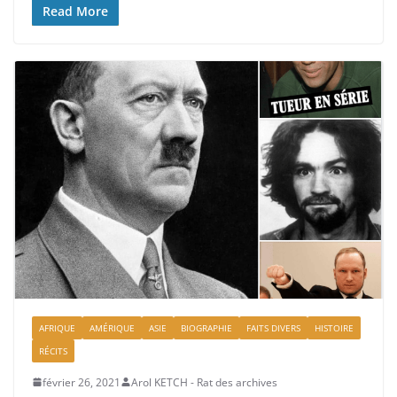
Read More
AFRIQUE
AMÉRIQUE
ASIE
BIOGRAPHIE
FAITS DIVERS
HISTOIRE
RÉCITS
février 26, 2021
Arol KETCH - Rat des archives