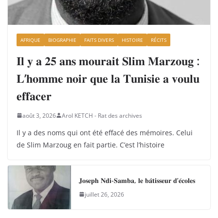
AFRIQUE
BIOGRAPHIE
FAITS DIVERS
HISTOIRE
RÉCITS
𝐈𝐥 𝐲 𝐚 𝟐𝟓 𝐚𝐧𝐬 𝐦𝐨𝐮𝐫𝐚𝐢𝐭 𝐒𝐥𝐢𝐦 𝐌𝐚𝐫𝐳𝐨𝐮𝐠 :
𝐋’𝐡𝐨𝐦𝐦𝐞 𝐧𝐨𝐢𝐫 𝐪𝐮𝐞 𝐥𝐚 𝐓𝐮𝐧𝐢𝐬𝐢𝐞 𝐚 𝐯𝐨𝐮𝐥𝐮
𝐞𝐟𝐟𝐚𝐜𝐞𝐫
août 3, 2026
Arol KETCH - Rat des archives
Il y a des noms qui ont été effacé des mémoires. Celui
de Slim Marzoug en fait partie. C’est l’histoire
𝐉𝐨𝐬𝐞𝐩𝐡 𝐍𝐝𝐢-𝐒𝐚𝐦𝐛𝐚, 𝐥𝐞 𝐛𝐚̂𝐭𝐢𝐬𝐬𝐞𝐮𝐫 𝐝’𝐞́𝐜𝐨𝐥𝐞𝐬
juillet 26, 2026