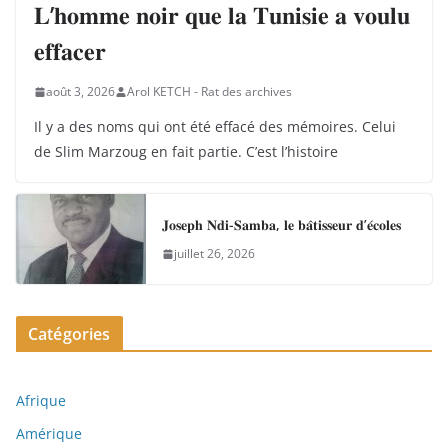
𝐋’𝐡𝐨𝐦𝐦𝐞 𝐧𝐨𝐢𝐫 𝐪𝐮𝐞 𝐥𝐚 𝐓𝐮𝐧𝐢𝐬𝐢𝐞 𝐚 𝐯𝐨𝐮𝐥𝐮
𝐞𝐟𝐟𝐚𝐜𝐞𝐫
août 3, 2026
Arol KETCH - Rat des archives
Il y a des noms qui ont été effacé des mémoires. Celui
de Slim Marzoug en fait partie. C’est l’histoire
𝐉𝐨𝐬𝐞𝐩𝐡 𝐍𝐝𝐢-𝐒𝐚𝐦𝐛𝐚, 𝐥𝐞 𝐛𝐚̂𝐭𝐢𝐬𝐬𝐞𝐮𝐫 𝐝’𝐞́𝐜𝐨𝐥𝐞𝐬
juillet 26, 2026
Catégories
Afrique
Amérique