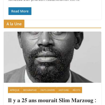
Read More
A la Une
AFRIQUE
BIOGRAPHIE
FAITS DIVERS
HISTOIRE
RÉCITS
𝐈𝐥 𝐲 𝐚 𝟐𝟓 𝐚𝐧𝐬 𝐦𝐨𝐮𝐫𝐚𝐢𝐭 𝐒𝐥𝐢𝐦 𝐌𝐚𝐫𝐳𝐨𝐮𝐠 :