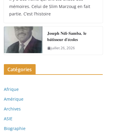
mémoires. Celui de Slim Marzoug en fait
partie. C’est l’histoire
𝐉𝐨𝐬𝐞𝐩𝐡 𝐍𝐝𝐢-𝐒𝐚𝐦𝐛𝐚, 𝐥𝐞
𝐛𝐚̂𝐭𝐢𝐬𝐬𝐞𝐮𝐫 𝐝’𝐞́𝐜𝐨𝐥𝐞𝐬
juillet 26, 2026
Catégories
Afrique
Amérique
Archives
ASIE
Biographie