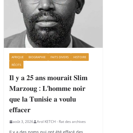
AFRIQUE
BIOGRAPHIE
FAITS DIVERS
HISTOIRE
RÉCITS
𝐈𝐥 𝐲 𝐚 𝟐𝟓 𝐚𝐧𝐬 𝐦𝐨𝐮𝐫𝐚𝐢𝐭 𝐒𝐥𝐢𝐦
𝐌𝐚𝐫𝐳𝐨𝐮𝐠 : 𝐋’𝐡𝐨𝐦𝐦𝐞 𝐧𝐨𝐢𝐫
𝐪𝐮𝐞 𝐥𝐚 𝐓𝐮𝐧𝐢𝐬𝐢𝐞 𝐚 𝐯𝐨𝐮𝐥𝐮
𝐞𝐟𝐟𝐚𝐜𝐞𝐫
août 3, 2026
Arol KETCH - Rat des archives
Il y a des noms qui ont été effacé des