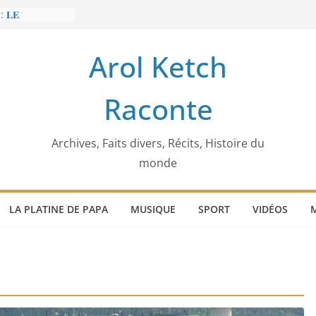
: 𝐋𝐄
𝐈𝐓 𝐓𝐑𝐄𝐌𝐁𝐋𝐄𝐑
Arol Ketch
𝐥𝐢𝐦 𝐌𝐚𝐫𝐳𝐨𝐮𝐠 :
𝐢𝐬𝐢𝐞 𝐚 𝐯𝐨𝐮𝐥𝐮
Raconte
𝐢𝐬𝐬𝐞𝐮𝐫 𝐝’𝐞́𝐜𝐨𝐥𝐞𝐬
𝐚 𝐄𝐧𝐨𝐧𝐜𝐡𝐨𝐧𝐠
𝐞
 𝐨𝐫𝐝𝐢𝐧𝐚𝐭𝐞𝐮𝐫
Archives, Faits divers, Récits, Histoire du
monde
LA PLATINE DE PAPA
MUSIQUE
SPORT
VIDÉOS
M