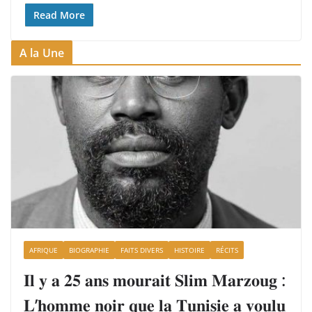
Read More
A la Une
AFRIQUE
BIOGRAPHIE
FAITS DIVERS
HISTOIRE
RÉCITS
𝐈𝐥 𝐲 𝐚 𝟐𝟓 𝐚𝐧𝐬 𝐦𝐨𝐮𝐫𝐚𝐢𝐭 𝐒𝐥𝐢𝐦 𝐌𝐚𝐫𝐳𝐨𝐮𝐠 :
𝐋’𝐡𝐨𝐦𝐦𝐞 𝐧𝐨𝐢𝐫 𝐪𝐮𝐞 𝐥𝐚 𝐓𝐮𝐧𝐢𝐬𝐢𝐞 𝐚 𝐯𝐨𝐮𝐥𝐮