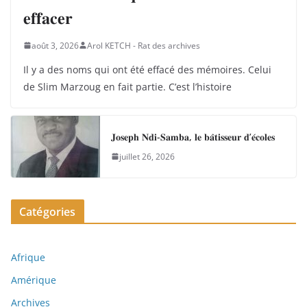
𝐞𝐟𝐟𝐚𝐜𝐞𝐫
août 3, 2026
Arol KETCH - Rat des archives
Il y a des noms qui ont été effacé des mémoires. Celui
de Slim Marzoug en fait partie. C’est l’histoire
𝐉𝐨𝐬𝐞𝐩𝐡 𝐍𝐝𝐢-𝐒𝐚𝐦𝐛𝐚, 𝐥𝐞 𝐛𝐚̂𝐭𝐢𝐬𝐬𝐞𝐮𝐫 𝐝’𝐞́𝐜𝐨𝐥𝐞𝐬
juillet 26, 2026
Catégories
Afrique
Amérique
Archives