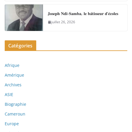
𝐉𝐨𝐬𝐞𝐩𝐡 𝐍𝐝𝐢-𝐒𝐚𝐦𝐛𝐚, 𝐥𝐞 𝐛𝐚̂𝐭𝐢𝐬𝐬𝐞𝐮𝐫 𝐝’𝐞́𝐜𝐨𝐥𝐞𝐬
juillet 26, 2026
Catégories
Afrique
Amérique
Archives
ASIE
Biographie
Cameroun
Europe