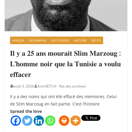
AFRIQUE
BIOGRAPHIE
FAITS DIVERS
HISTOIRE
RÉCITS
𝐈𝐥 𝐲 𝐚 𝟐𝟓 𝐚𝐧𝐬 𝐦𝐨𝐮𝐫𝐚𝐢𝐭 𝐒𝐥𝐢𝐦 𝐌𝐚𝐫𝐳𝐨𝐮𝐠 :
𝐋’𝐡𝐨𝐦𝐦𝐞 𝐧𝐨𝐢𝐫 𝐪𝐮𝐞 𝐥𝐚 𝐓𝐮𝐧𝐢𝐬𝐢𝐞 𝐚 𝐯𝐨𝐮𝐥𝐮
𝐞𝐟𝐟𝐚𝐜𝐞𝐫
août 3, 2026
Arol KETCH - Rat des archives
Il y a des noms qui ont été effacé des mémoires. Celui
de Slim Marzoug en fait partie. C’est l’histoire
Spread the love