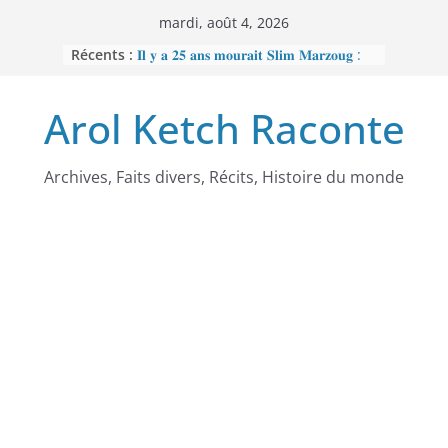
Passer
mardi, août 4, 2026
au
Récents :
𝐈𝐥 𝐲 𝐚 𝟐𝟓 𝐚𝐧𝐬 𝐦𝐨𝐮𝐫𝐚𝐢𝐭 𝐒𝐥𝐢𝐦 𝐌𝐚𝐫𝐳𝐨𝐮𝐠 :
contenu
𝐋’𝐡𝐨𝐦𝐦𝐞 𝐧𝐨𝐢𝐫 𝐪𝐮𝐞 𝐥𝐚 𝐓𝐮𝐧𝐢𝐬𝐢𝐞 𝐚 𝐯𝐨𝐮𝐥𝐮
𝐞𝐟𝐟𝐚𝐜𝐞𝐫
Arol Ketch Raconte
𝐉𝐨𝐬𝐞𝐩𝐡 𝐍𝐝𝐢-𝐒𝐚𝐦𝐛𝐚, 𝐥𝐞 𝐛𝐚̂𝐭𝐢𝐬𝐬𝐞𝐮𝐫 𝐝’𝐞́𝐜𝐨𝐥𝐞𝐬
𝐒𝐨𝐮𝐭𝐢𝐞𝐧 𝐭𝐨𝐭𝐚𝐥 𝐚̀ 𝐑𝐞𝐛𝐞𝐜𝐜𝐚 𝐄𝐧𝐨𝐧𝐜𝐡𝐨𝐧𝐠
𝐩𝐞𝐫𝐬𝐞́𝐜𝐮𝐭𝐞́𝐞 𝐩𝐚𝐫 𝐥𝐞 𝐫𝐞́𝐠𝐢𝐦𝐞
𝐑𝐚𝐦𝐬𝐞̀𝐬 𝐈𝐞𝐫 – 𝐋𝐞 𝐩𝐫𝐞𝐦𝐢𝐞𝐫 𝐨𝐫𝐝𝐢𝐧𝐚𝐭𝐞𝐮𝐫
Archives, Faits divers, Récits, Histoire du monde
𝐚𝐟𝐫𝐢𝐜𝐚𝐢𝐧
𝐌𝐎𝐔𝐍𝐂𝐇𝐈𝐏𝐎𝐔𝐆𝐀𝐓𝐄 : 𝐋𝐄
𝐒𝐂𝐀𝐍𝐃𝐀𝐋𝐄 𝐐𝐔𝐈 𝐀 𝐅𝐀𝐈𝐓 𝐓𝐑𝐄𝐌𝐁𝐋𝐄𝐑
𝐋𝐀 𝐑𝐄́𝐏𝐔𝐁𝐋𝐈𝐐𝐔𝐄