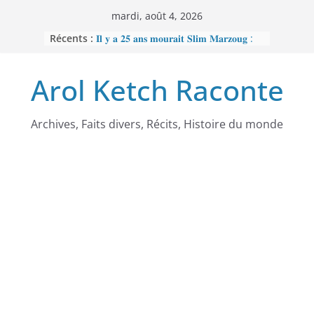
Passer
mardi, août 4, 2026
au
Récents :
𝐈𝐥 𝐲 𝐚 𝟐𝟓 𝐚𝐧𝐬 𝐦𝐨𝐮𝐫𝐚𝐢𝐭 𝐒𝐥𝐢𝐦 𝐌𝐚𝐫𝐳𝐨𝐮𝐠 :
contenu
𝐋’𝐡𝐨𝐦𝐦𝐞 𝐧𝐨𝐢𝐫 𝐪𝐮𝐞 𝐥𝐚 𝐓𝐮𝐧𝐢𝐬𝐢𝐞 𝐚 𝐯𝐨𝐮𝐥𝐮
𝐞𝐟𝐟𝐚𝐜𝐞𝐫
Arol Ketch Raconte
𝐉𝐨𝐬𝐞𝐩𝐡 𝐍𝐝𝐢-𝐒𝐚𝐦𝐛𝐚, 𝐥𝐞 𝐛𝐚̂𝐭𝐢𝐬𝐬𝐞𝐮𝐫 𝐝’𝐞́𝐜𝐨𝐥𝐞𝐬
𝐒𝐨𝐮𝐭𝐢𝐞𝐧 𝐭𝐨𝐭𝐚𝐥 𝐚̀ 𝐑𝐞𝐛𝐞𝐜𝐜𝐚 𝐄𝐧𝐨𝐧𝐜𝐡𝐨𝐧𝐠
𝐩𝐞𝐫𝐬𝐞́𝐜𝐮𝐭𝐞́𝐞 𝐩𝐚𝐫 𝐥𝐞 𝐫𝐞́𝐠𝐢𝐦𝐞
𝐑𝐚𝐦𝐬𝐞̀𝐬 𝐈𝐞𝐫 – 𝐋𝐞 𝐩𝐫𝐞𝐦𝐢𝐞𝐫 𝐨𝐫𝐝𝐢𝐧𝐚𝐭𝐞𝐮𝐫
Archives, Faits divers, Récits, Histoire du monde
𝐚𝐟𝐫𝐢𝐜𝐚𝐢𝐧
𝐌𝐎𝐔𝐍𝐂𝐇𝐈𝐏𝐎𝐔𝐆𝐀𝐓𝐄 : 𝐋𝐄
𝐒𝐂𝐀𝐍𝐃𝐀𝐋𝐄 𝐐𝐔𝐈 𝐀 𝐅𝐀𝐈𝐓 𝐓𝐑𝐄𝐌𝐁𝐋𝐄𝐑
𝐋𝐀 𝐑𝐄́𝐏𝐔𝐁𝐋𝐈𝐐𝐔𝐄