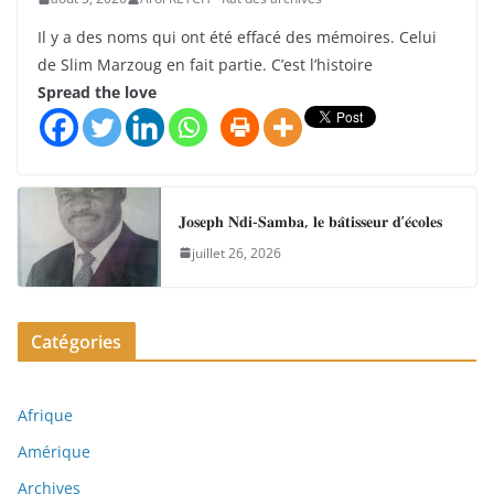
Il y a des noms qui ont été effacé des mémoires. Celui
de Slim Marzoug en fait partie. C’est l’histoire
Spread the love
𝐉𝐨𝐬𝐞𝐩𝐡 𝐍𝐝𝐢-𝐒𝐚𝐦𝐛𝐚, 𝐥𝐞 𝐛𝐚̂𝐭𝐢𝐬𝐬𝐞𝐮𝐫 𝐝’𝐞́𝐜𝐨𝐥𝐞𝐬
juillet 26, 2026
Catégories
Afrique
Amérique
Archives