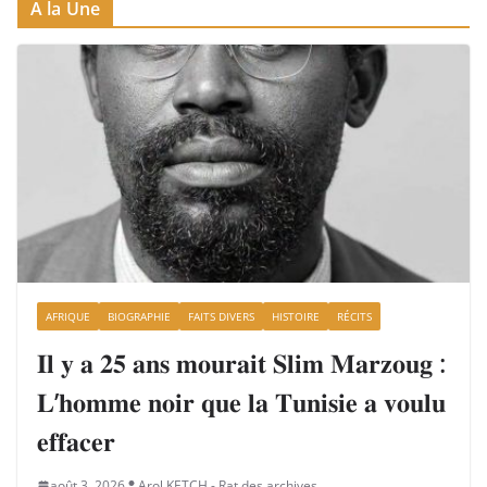
A la Une
AFRIQUE
BIOGRAPHIE
FAITS DIVERS
HISTOIRE
RÉCITS
𝐈𝐥 𝐲 𝐚 𝟐𝟓 𝐚𝐧𝐬 𝐦𝐨𝐮𝐫𝐚𝐢𝐭 𝐒𝐥𝐢𝐦 𝐌𝐚𝐫𝐳𝐨𝐮𝐠 :
𝐋’𝐡𝐨𝐦𝐦𝐞 𝐧𝐨𝐢𝐫 𝐪𝐮𝐞 𝐥𝐚 𝐓𝐮𝐧𝐢𝐬𝐢𝐞 𝐚 𝐯𝐨𝐮𝐥𝐮
𝐞𝐟𝐟𝐚𝐜𝐞𝐫
août 3, 2026
Arol KETCH - Rat des archives