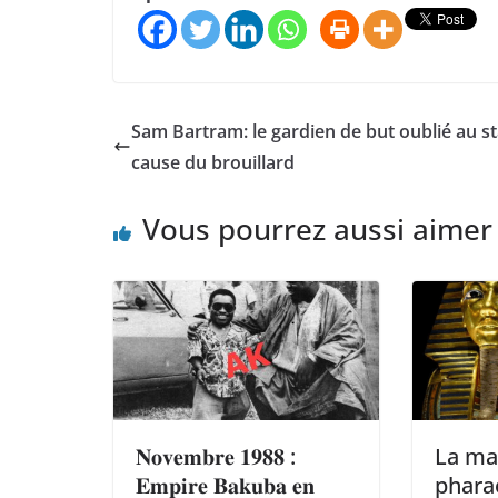
Sam Bartram: le gardien de but oublié au s
cause du brouillard
Vous pourrez aussi aimer
𝐍𝐨𝐯𝐞𝐦𝐛𝐫𝐞 𝟏𝟗𝟖𝟖 :
La ma
𝐄𝐦𝐩𝐢𝐫𝐞 𝐁𝐚𝐤𝐮𝐛𝐚 𝐞𝐧
phara