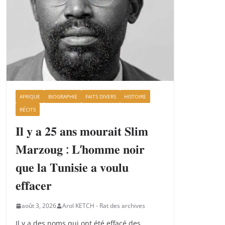
AFRIQUE
BIOGRAPHIE
FAITS DIVERS
HISTOIRE
RÉCITS
𝐈𝐥 𝐲 𝐚 𝟐𝟓 𝐚𝐧𝐬 𝐦𝐨𝐮𝐫𝐚𝐢𝐭 𝐒𝐥𝐢𝐦
𝐌𝐚𝐫𝐳𝐨𝐮𝐠 : 𝐋’𝐡𝐨𝐦𝐦𝐞 𝐧𝐨𝐢𝐫
𝐪𝐮𝐞 𝐥𝐚 𝐓𝐮𝐧𝐢𝐬𝐢𝐞 𝐚 𝐯𝐨𝐮𝐥𝐮
𝐞𝐟𝐟𝐚𝐜𝐞𝐫
août 3, 2026
Arol KETCH - Rat des archives
Il y a des noms qui ont été effacé des