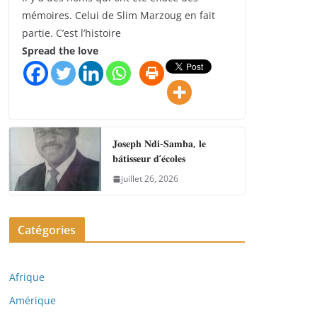
mémoires. Celui de Slim Marzoug en fait
partie. C’est l’histoire
Spread the love
𝐉𝐨𝐬𝐞𝐩𝐡 𝐍𝐝𝐢-𝐒𝐚𝐦𝐛𝐚, 𝐥𝐞
𝐛𝐚̂𝐭𝐢𝐬𝐬𝐞𝐮𝐫 𝐝’𝐞́𝐜𝐨𝐥𝐞𝐬
juillet 26, 2026
Catégories
Afrique
Amérique