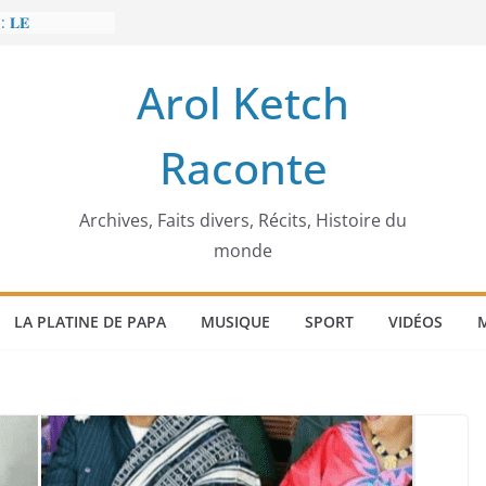
: 𝐋𝐄
𝐈𝐓 𝐓𝐑𝐄𝐌𝐁𝐋𝐄𝐑
Arol Ketch
𝐥𝐢𝐦 𝐌𝐚𝐫𝐳𝐨𝐮𝐠 :
𝐢𝐬𝐢𝐞 𝐚 𝐯𝐨𝐮𝐥𝐮
Raconte
𝐢𝐬𝐬𝐞𝐮𝐫 𝐝’𝐞́𝐜𝐨𝐥𝐞𝐬
𝐚 𝐄𝐧𝐨𝐧𝐜𝐡𝐨𝐧𝐠
𝐞
 𝐨𝐫𝐝𝐢𝐧𝐚𝐭𝐞𝐮𝐫
Archives, Faits divers, Récits, Histoire du
monde
LA PLATINE DE PAPA
MUSIQUE
SPORT
VIDÉOS
M