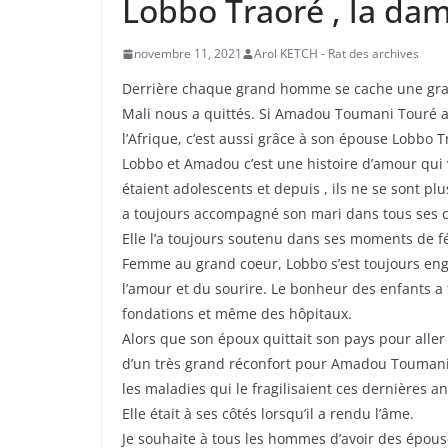
Lobbo Traoré , la da
novembre 11, 2021
Arol KETCH - Rat des archives
Derrière chaque grand homme se cache une gr
Mali nous a quittés. Si Amadou Toumani Touré a r
l’Afrique, c’est aussi grâce à son épouse Lobbo T
Lobbo et Amadou c’est une histoire d’amour qui va
étaient adolescents et depuis , ils ne se sont p
a toujours accompagné son mari dans tous ses c
Elle l’a toujours soutenu dans ses moments de fé
Femme au grand coeur, Lobbo s’est toujours en
l’amour et du sourire. Le bonheur des enfants a 
fondations et même des hôpitaux.
Alors que son époux quittait son pays pour aller
d’un très grand réconfort pour Amadou Toumani 
les maladies qui le fragilisaient ces dernières a
Elle était à ses côtés lorsqu’il a rendu l’âme.
Je souhaite à tous les hommes d’avoir des épous