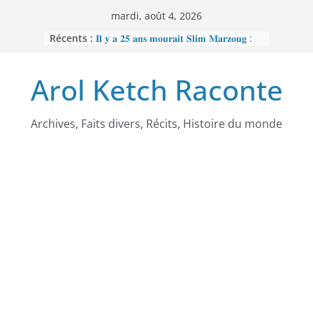
Passer
mardi, août 4, 2026
au
Récents :
𝐈𝐥 𝐲 𝐚 𝟐𝟓 𝐚𝐧𝐬 𝐦𝐨𝐮𝐫𝐚𝐢𝐭 𝐒𝐥𝐢𝐦 𝐌𝐚𝐫𝐳𝐨𝐮𝐠 :
contenu
𝐋’𝐡𝐨𝐦𝐦𝐞 𝐧𝐨𝐢𝐫 𝐪𝐮𝐞 𝐥𝐚 𝐓𝐮𝐧𝐢𝐬𝐢𝐞 𝐚 𝐯𝐨𝐮𝐥𝐮
𝐞𝐟𝐟𝐚𝐜𝐞𝐫
Arol Ketch Raconte
𝐉𝐨𝐬𝐞𝐩𝐡 𝐍𝐝𝐢-𝐒𝐚𝐦𝐛𝐚, 𝐥𝐞 𝐛𝐚̂𝐭𝐢𝐬𝐬𝐞𝐮𝐫 𝐝’𝐞́𝐜𝐨𝐥𝐞𝐬
𝐒𝐨𝐮𝐭𝐢𝐞𝐧 𝐭𝐨𝐭𝐚𝐥 𝐚̀ 𝐑𝐞𝐛𝐞𝐜𝐜𝐚 𝐄𝐧𝐨𝐧𝐜𝐡𝐨𝐧𝐠
𝐩𝐞𝐫𝐬𝐞́𝐜𝐮𝐭𝐞́𝐞 𝐩𝐚𝐫 𝐥𝐞 𝐫𝐞́𝐠𝐢𝐦𝐞
𝐑𝐚𝐦𝐬𝐞̀𝐬 𝐈𝐞𝐫 – 𝐋𝐞 𝐩𝐫𝐞𝐦𝐢𝐞𝐫 𝐨𝐫𝐝𝐢𝐧𝐚𝐭𝐞𝐮𝐫
Archives, Faits divers, Récits, Histoire du monde
𝐚𝐟𝐫𝐢𝐜𝐚𝐢𝐧
𝐌𝐎𝐔𝐍𝐂𝐇𝐈𝐏𝐎𝐔𝐆𝐀𝐓𝐄 : 𝐋𝐄
𝐒𝐂𝐀𝐍𝐃𝐀𝐋𝐄 𝐐𝐔𝐈 𝐀 𝐅𝐀𝐈𝐓 𝐓𝐑𝐄𝐌𝐁𝐋𝐄𝐑
𝐋𝐀 𝐑𝐄́𝐏𝐔𝐁𝐋𝐈𝐐𝐔𝐄