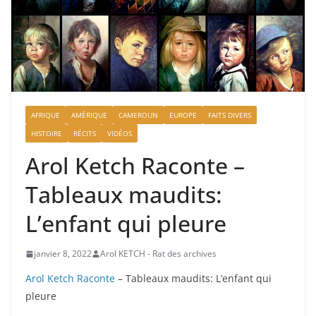
AFRIQUE
AMÉRIQUE
CAMEROUN
EUROPE
FAITS DIVERS
HISTOIRE
RÉCITS
VIDÉOS
Arol Ketch Raconte –
Tableaux maudits:
L’enfant qui pleure
janvier 8, 2022
Arol KETCH - Rat des archives
Arol Ketch Raconte
– Tableaux maudits: L’enfant qui
pleure