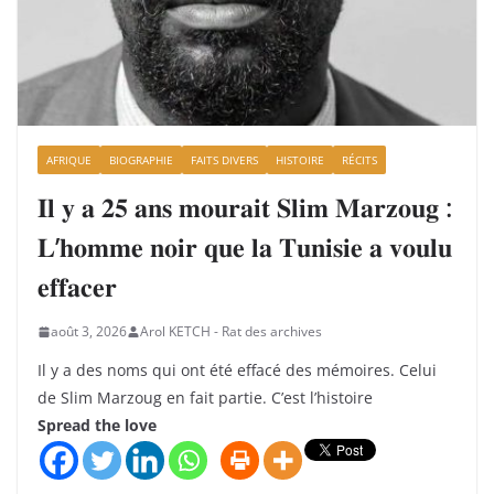
AFRIQUE
BIOGRAPHIE
FAITS DIVERS
HISTOIRE
RÉCITS
𝐈𝐥 𝐲 𝐚 𝟐𝟓 𝐚𝐧𝐬 𝐦𝐨𝐮𝐫𝐚𝐢𝐭 𝐒𝐥𝐢𝐦 𝐌𝐚𝐫𝐳𝐨𝐮𝐠 :
𝐋’𝐡𝐨𝐦𝐦𝐞 𝐧𝐨𝐢𝐫 𝐪𝐮𝐞 𝐥𝐚 𝐓𝐮𝐧𝐢𝐬𝐢𝐞 𝐚 𝐯𝐨𝐮𝐥𝐮
𝐞𝐟𝐟𝐚𝐜𝐞𝐫
août 3, 2026
Arol KETCH - Rat des archives
Il y a des noms qui ont été effacé des mémoires. Celui
de Slim Marzoug en fait partie. C’est l’histoire
Spread the love