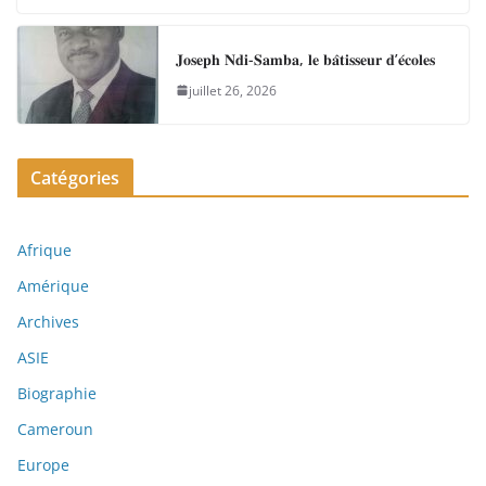
𝐉𝐨𝐬𝐞𝐩𝐡 𝐍𝐝𝐢-𝐒𝐚𝐦𝐛𝐚, 𝐥𝐞 𝐛𝐚̂𝐭𝐢𝐬𝐬𝐞𝐮𝐫 𝐝’𝐞́𝐜𝐨𝐥𝐞𝐬
juillet 26, 2026
Catégories
Afrique
Amérique
Archives
ASIE
Biographie
Cameroun
Europe