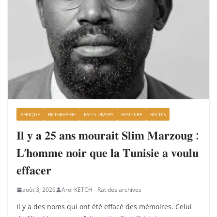
AFRIQUE
BIOGRAPHIE
FAITS DIVERS
HISTOIRE
RÉCITS
𝐈𝐥 𝐲 𝐚 𝟐𝟓 𝐚𝐧𝐬 𝐦𝐨𝐮𝐫𝐚𝐢𝐭 𝐒𝐥𝐢𝐦 𝐌𝐚𝐫𝐳𝐨𝐮𝐠 :
𝐋’𝐡𝐨𝐦𝐦𝐞 𝐧𝐨𝐢𝐫 𝐪𝐮𝐞 𝐥𝐚 𝐓𝐮𝐧𝐢𝐬𝐢𝐞 𝐚 𝐯𝐨𝐮𝐥𝐮
𝐞𝐟𝐟𝐚𝐜𝐞𝐫
août 3, 2026
Arol KETCH - Rat des archives
Il y a des noms qui ont été effacé des mémoires. Celui