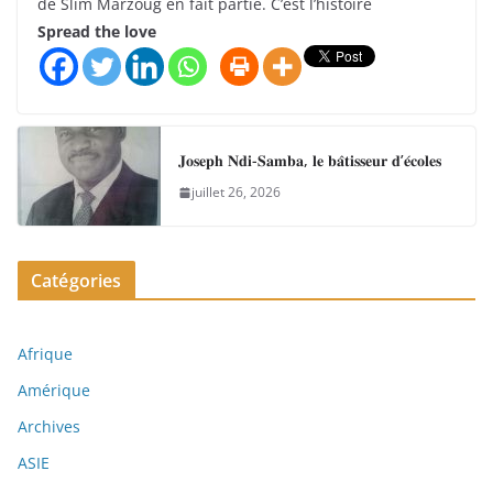
de Slim Marzoug en fait partie. C’est l’histoire
Spread the love
𝐉𝐨𝐬𝐞𝐩𝐡 𝐍𝐝𝐢-𝐒𝐚𝐦𝐛𝐚, 𝐥𝐞 𝐛𝐚̂𝐭𝐢𝐬𝐬𝐞𝐮𝐫 𝐝’𝐞́𝐜𝐨𝐥𝐞𝐬
juillet 26, 2026
Catégories
Afrique
Amérique
Archives
ASIE