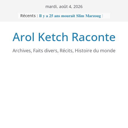
Passer
mardi, août 4, 2026
au
Récents :
𝐈𝐥 𝐲 𝐚 𝟐𝟓 𝐚𝐧𝐬 𝐦𝐨𝐮𝐫𝐚𝐢𝐭 𝐒𝐥𝐢𝐦 𝐌𝐚𝐫𝐳𝐨𝐮𝐠 :
contenu
𝐋’𝐡𝐨𝐦𝐦𝐞 𝐧𝐨𝐢𝐫 𝐪𝐮𝐞 𝐥𝐚 𝐓𝐮𝐧𝐢𝐬𝐢𝐞 𝐚 𝐯𝐨𝐮𝐥𝐮
𝐞𝐟𝐟𝐚𝐜𝐞𝐫
Arol Ketch Raconte
𝐉𝐨𝐬𝐞𝐩𝐡 𝐍𝐝𝐢-𝐒𝐚𝐦𝐛𝐚, 𝐥𝐞 𝐛𝐚̂𝐭𝐢𝐬𝐬𝐞𝐮𝐫 𝐝’𝐞́𝐜𝐨𝐥𝐞𝐬
𝐒𝐨𝐮𝐭𝐢𝐞𝐧 𝐭𝐨𝐭𝐚𝐥 𝐚̀ 𝐑𝐞𝐛𝐞𝐜𝐜𝐚 𝐄𝐧𝐨𝐧𝐜𝐡𝐨𝐧𝐠
𝐩𝐞𝐫𝐬𝐞́𝐜𝐮𝐭𝐞́𝐞 𝐩𝐚𝐫 𝐥𝐞 𝐫𝐞́𝐠𝐢𝐦𝐞
𝐑𝐚𝐦𝐬𝐞̀𝐬 𝐈𝐞𝐫 – 𝐋𝐞 𝐩𝐫𝐞𝐦𝐢𝐞𝐫 𝐨𝐫𝐝𝐢𝐧𝐚𝐭𝐞𝐮𝐫
Archives, Faits divers, Récits, Histoire du monde
𝐚𝐟𝐫𝐢𝐜𝐚𝐢𝐧
𝐌𝐎𝐔𝐍𝐂𝐇𝐈𝐏𝐎𝐔𝐆𝐀𝐓𝐄 : 𝐋𝐄
𝐒𝐂𝐀𝐍𝐃𝐀𝐋𝐄 𝐐𝐔𝐈 𝐀 𝐅𝐀𝐈𝐓 𝐓𝐑𝐄𝐌𝐁𝐋𝐄𝐑
𝐋𝐀 𝐑𝐄́𝐏𝐔𝐁𝐋𝐈𝐐𝐔𝐄