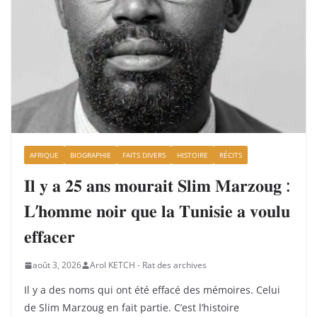
AFRIQUE
BIOGRAPHIE
FAITS DIVERS
HISTOIRE
RÉCITS
𝐈𝐥 𝐲 𝐚 𝟐𝟓 𝐚𝐧𝐬 𝐦𝐨𝐮𝐫𝐚𝐢𝐭 𝐒𝐥𝐢𝐦 𝐌𝐚𝐫𝐳𝐨𝐮𝐠 :
𝐋’𝐡𝐨𝐦𝐦𝐞 𝐧𝐨𝐢𝐫 𝐪𝐮𝐞 𝐥𝐚 𝐓𝐮𝐧𝐢𝐬𝐢𝐞 𝐚 𝐯𝐨𝐮𝐥𝐮
𝐞𝐟𝐟𝐚𝐜𝐞𝐫
août 3, 2026
Arol KETCH - Rat des archives
Il y a des noms qui ont été effacé des mémoires. Celui
de Slim Marzoug en fait partie. C’est l’histoire