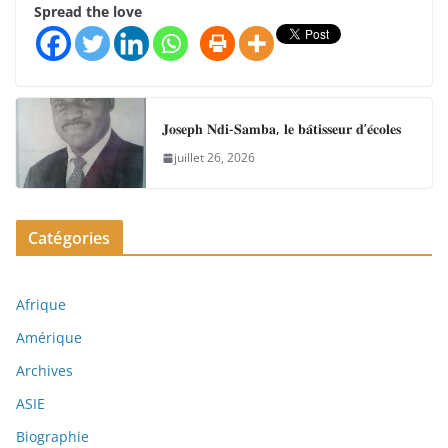
Spread the love
𝐉𝐨𝐬𝐞𝐩𝐡 𝐍𝐝𝐢-𝐒𝐚𝐦𝐛𝐚, 𝐥𝐞 𝐛𝐚̂𝐭𝐢𝐬𝐬𝐞𝐮𝐫 𝐝’𝐞́𝐜𝐨𝐥𝐞𝐬
juillet 26, 2026
Catégories
Afrique
Amérique
Archives
ASIE
Biographie