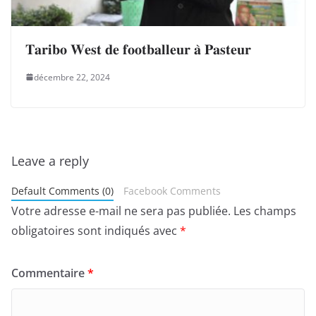
𝐓𝐚𝐫𝐢𝐛𝐨 𝐖𝐞𝐬𝐭 𝐝𝐞 𝐟𝐨𝐨𝐭𝐛𝐚𝐥𝐥𝐞𝐮𝐫 𝐚̀ 𝐏𝐚𝐬𝐭𝐞𝐮𝐫
décembre 22, 2024
Leave a reply
Default Comments (0)
Facebook Comments
Votre adresse e-mail ne sera pas publiée.
Les champs
obligatoires sont indiqués avec
*
Commentaire
*