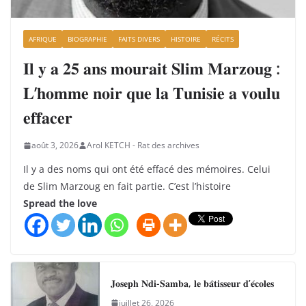
AFRIQUE
BIOGRAPHIE
FAITS DIVERS
HISTOIRE
RÉCITS
𝐈𝐥 𝐲 𝐚 𝟐𝟓 𝐚𝐧𝐬 𝐦𝐨𝐮𝐫𝐚𝐢𝐭 𝐒𝐥𝐢𝐦 𝐌𝐚𝐫𝐳𝐨𝐮𝐠 :
𝐋’𝐡𝐨𝐦𝐦𝐞 𝐧𝐨𝐢𝐫 𝐪𝐮𝐞 𝐥𝐚 𝐓𝐮𝐧𝐢𝐬𝐢𝐞 𝐚 𝐯𝐨𝐮𝐥𝐮
𝐞𝐟𝐟𝐚𝐜𝐞𝐫
août 3, 2026
Arol KETCH - Rat des archives
Il y a des noms qui ont été effacé des mémoires. Celui
de Slim Marzoug en fait partie. C’est l’histoire
Spread the love
𝐉𝐨𝐬𝐞𝐩𝐡 𝐍𝐝𝐢-𝐒𝐚𝐦𝐛𝐚, 𝐥𝐞 𝐛𝐚̂𝐭𝐢𝐬𝐬𝐞𝐮𝐫 𝐝’𝐞́𝐜𝐨𝐥𝐞𝐬
juillet 26, 2026