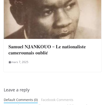
𝐒𝐚𝐦𝐮𝐞𝐥 𝐍𝐉𝐀𝐍𝐊𝐎𝐔𝐎 – 𝐋𝐞 𝐧𝐚𝐭𝐢𝐨𝐧𝐚𝐥𝐢𝐬𝐭𝐞
𝐜𝐚𝐦𝐞𝐫𝐨𝐮𝐧𝐚𝐢𝐬 𝐨𝐮𝐛𝐥𝐢𝐞́
mars 7, 2025
Leave a reply
Default Comments (0)
Facebook Comments