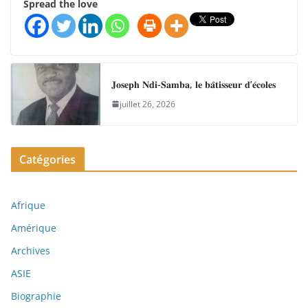
Spread the love
𝐉𝐨𝐬𝐞𝐩𝐡 𝐍𝐝𝐢-𝐒𝐚𝐦𝐛𝐚, 𝐥𝐞 𝐛𝐚̂𝐭𝐢𝐬𝐬𝐞𝐮𝐫 𝐝’𝐞́𝐜𝐨𝐥𝐞𝐬
juillet 26, 2026
Catégories
Afrique
Amérique
Archives
ASIE
Biographie