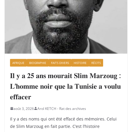
AFRIQUE
BIOGRAPHIE
FAITS DIVERS
HISTOIRE
RÉCITS
𝐈𝐥 𝐲 𝐚 𝟐𝟓 𝐚𝐧𝐬 𝐦𝐨𝐮𝐫𝐚𝐢𝐭 𝐒𝐥𝐢𝐦 𝐌𝐚𝐫𝐳𝐨𝐮𝐠 :
𝐋’𝐡𝐨𝐦𝐦𝐞 𝐧𝐨𝐢𝐫 𝐪𝐮𝐞 𝐥𝐚 𝐓𝐮𝐧𝐢𝐬𝐢𝐞 𝐚 𝐯𝐨𝐮𝐥𝐮
𝐞𝐟𝐟𝐚𝐜𝐞𝐫
août 3, 2026
Arol KETCH - Rat des archives
Il y a des noms qui ont été effacé des mémoires. Celui
de Slim Marzoug en fait partie. C’est l’histoire