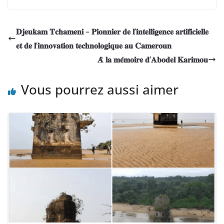
𝐃𝐣𝐞𝐮𝐤𝐚𝐦 𝐓𝐜𝐡𝐚𝐦𝐞𝐧𝐢 – 𝐏𝐢𝐨𝐧𝐧𝐢𝐞𝐫 𝐝𝐞 𝐥’𝐢𝐧𝐭𝐞𝐥𝐥𝐢𝐠𝐞𝐧𝐜𝐞 𝐚𝐫𝐭𝐢𝐟𝐢𝐜𝐢𝐞𝐥𝐥𝐞
𝐞𝐭 𝐝𝐞 𝐥’𝐢𝐧𝐧𝐨𝐯𝐚𝐭𝐢𝐨𝐧 𝐭𝐞𝐜𝐡𝐧𝐨𝐥𝐨𝐠𝐢𝐪𝐮𝐞 𝐚𝐮 𝐂𝐚𝐦𝐞𝐫𝐨𝐮𝐧
𝐀̀ 𝐥𝐚 𝐦𝐞́𝐦𝐨𝐢𝐫𝐞 𝐝’𝐀𝐛𝐨𝐝𝐞𝐥 𝐊𝐚𝐫𝐢𝐦𝐨𝐮
Vous pourrez aussi aimer