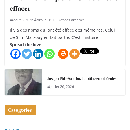
𝐞𝐟𝐟𝐚𝐜𝐞𝐫
août 3, 2026
Arol KETCH - Rat des archives
Il y a des noms qui ont été effacé des mémoires. Celui
de Slim Marzoug en fait partie. C’est l’histoire
Spread the love
𝐉𝐨𝐬𝐞𝐩𝐡 𝐍𝐝𝐢-𝐒𝐚𝐦𝐛𝐚, 𝐥𝐞 𝐛𝐚̂𝐭𝐢𝐬𝐬𝐞𝐮𝐫 𝐝’𝐞́𝐜𝐨𝐥𝐞𝐬
juillet 26, 2026
Catégories
Afrique