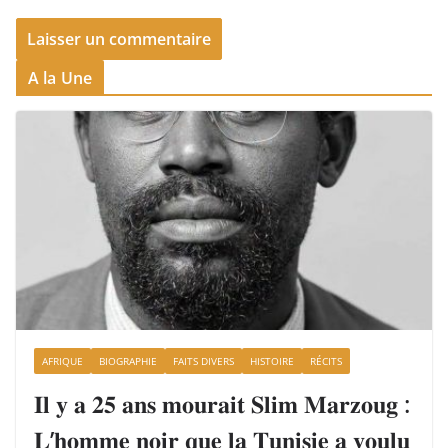
A la Une
AFRIQUE
BIOGRAPHIE
FAITS DIVERS
HISTOIRE
RÉCITS
𝐈𝐥 𝐲 𝐚 𝟐𝟓 𝐚𝐧𝐬 𝐦𝐨𝐮𝐫𝐚𝐢𝐭 𝐒𝐥𝐢𝐦 𝐌𝐚𝐫𝐳𝐨𝐮𝐠 :
𝐋’𝐡𝐨𝐦𝐦𝐞 𝐧𝐨𝐢𝐫 𝐪𝐮𝐞 𝐥𝐚 𝐓𝐮𝐧𝐢𝐬𝐢𝐞 𝐚 𝐯𝐨𝐮𝐥𝐮