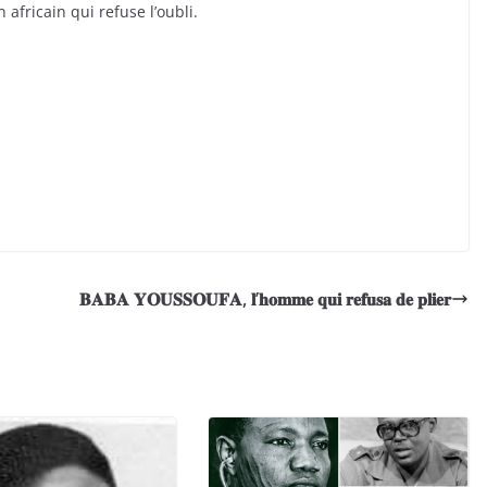
fricain qui refuse l’oubli.
𝐁𝐀𝐁𝐀 𝐘𝐎𝐔𝐒𝐒𝐎𝐔𝐅𝐀, 𝐥’𝐡𝐨𝐦𝐦𝐞 𝐪𝐮𝐢 𝐫𝐞𝐟𝐮𝐬𝐚 𝐝𝐞 𝐩𝐥𝐢𝐞𝐫