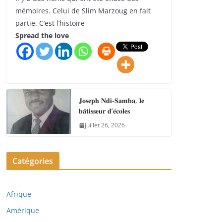
mémoires. Celui de Slim Marzoug en fait
partie. C’est l’histoire
Spread the love
𝐉𝐨𝐬𝐞𝐩𝐡 𝐍𝐝𝐢-𝐒𝐚𝐦𝐛𝐚, 𝐥𝐞
𝐛𝐚̂𝐭𝐢𝐬𝐬𝐞𝐮𝐫 𝐝’𝐞́𝐜𝐨𝐥𝐞𝐬
juillet 26, 2026
Catégories
Afrique
Amérique