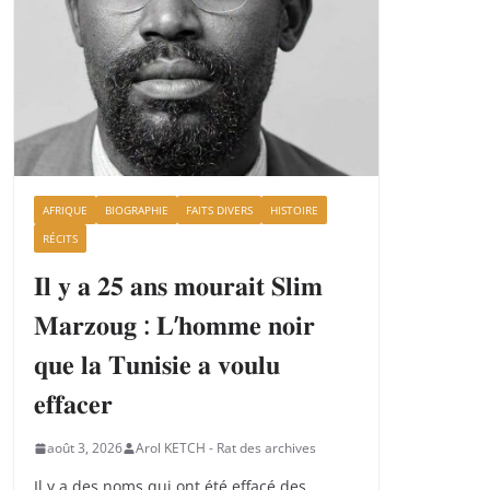
AFRIQUE
BIOGRAPHIE
FAITS DIVERS
HISTOIRE
RÉCITS
𝐈𝐥 𝐲 𝐚 𝟐𝟓 𝐚𝐧𝐬 𝐦𝐨𝐮𝐫𝐚𝐢𝐭 𝐒𝐥𝐢𝐦
𝐌𝐚𝐫𝐳𝐨𝐮𝐠 : 𝐋’𝐡𝐨𝐦𝐦𝐞 𝐧𝐨𝐢𝐫
𝐪𝐮𝐞 𝐥𝐚 𝐓𝐮𝐧𝐢𝐬𝐢𝐞 𝐚 𝐯𝐨𝐮𝐥𝐮
𝐞𝐟𝐟𝐚𝐜𝐞𝐫
août 3, 2026
Arol KETCH - Rat des archives
Il y a des noms qui ont été effacé des