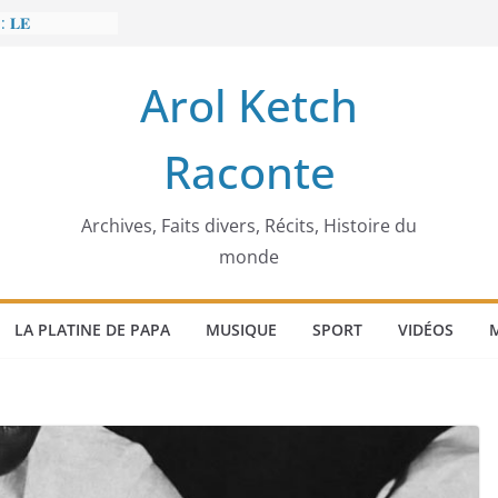
: 𝐋𝐄
𝐈𝐓 𝐓𝐑𝐄𝐌𝐁𝐋𝐄𝐑
Arol Ketch
𝐥𝐢𝐦 𝐌𝐚𝐫𝐳𝐨𝐮𝐠 :
𝐢𝐬𝐢𝐞 𝐚 𝐯𝐨𝐮𝐥𝐮
Raconte
𝐢𝐬𝐬𝐞𝐮𝐫 𝐝’𝐞́𝐜𝐨𝐥𝐞𝐬
𝐚 𝐄𝐧𝐨𝐧𝐜𝐡𝐨𝐧𝐠
𝐞
 𝐨𝐫𝐝𝐢𝐧𝐚𝐭𝐞𝐮𝐫
Archives, Faits divers, Récits, Histoire du
monde
LA PLATINE DE PAPA
MUSIQUE
SPORT
VIDÉOS
M