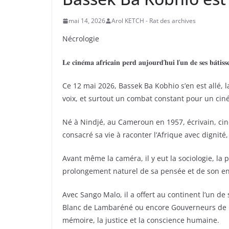
mai 14, 2026
Arol KETCH - Rat des archives
Nécrologie
𝐋𝐞 𝐜𝐢𝐧𝐞́𝐦𝐚 𝐚𝐟𝐫𝐢𝐜𝐚𝐢𝐧 𝐩𝐞𝐫𝐝 𝐚𝐮𝐣𝐨𝐮𝐫𝐝’𝐡𝐮𝐢 𝐥’𝐮𝐧 𝐝𝐞 𝐬𝐞𝐬 𝐛𝐚̂𝐭𝐢𝐬𝐬
Ce 12 mai 2026, Bassek Ba Kobhio s’en est allé, 
voix, et surtout un combat constant pour un cin
Né à Nindjé, au Cameroun en 1957, écrivain, ci
consacré sa vie à raconter l’Afrique avec dignité, 
Avant même la caméra, il y eut la sociologie, la 
prolongement naturel de sa pensée et de son 
Avec Sango Malo, il a offert au continent l’un de
Blanc de Lambaréné ou encore Gouverneurs de la R
mémoire, la justice et la conscience humaine.