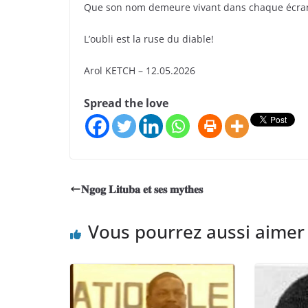
Que son nom demeure vivant dans chaque écran a
L’oubli est la ruse du diable!
Arol KETCH – 12.05.2026
Spread the love
𝐍𝐠𝐨𝐠 𝐋𝐢𝐭𝐮𝐛𝐚 𝐞𝐭 𝐬𝐞𝐬 𝐦𝐲𝐭𝐡𝐞𝐬
Vous pourrez aussi aimer