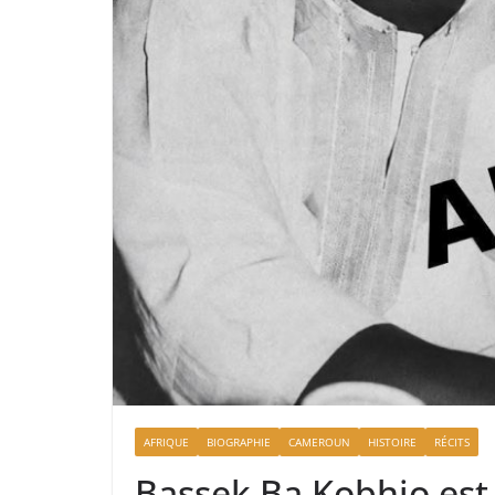
AFRIQUE
BIOGRAPHIE
CAMEROUN
HISTOIRE
RÉCITS
Bassek Ba Kobhio est