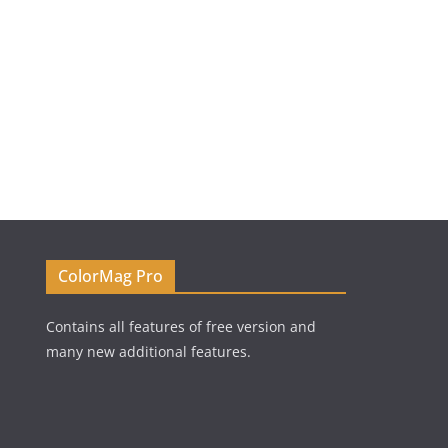
ColorMag Pro
Contains all features of free version and
many new additional features.