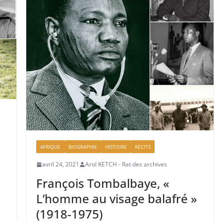
AFRIQUE
BIOGRAPHIE
HISTOIRE
RÉCITS
avril 24, 2021
Arol KETCH - Rat des archives
François Tombalbaye, «
L’homme au visage balafré »
(1918-1975)