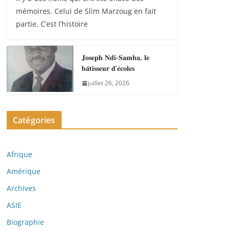
mémoires. Celui de Slim Marzoug en fait
partie. C’est l’histoire
𝐉𝐨𝐬𝐞𝐩𝐡 𝐍𝐝𝐢-𝐒𝐚𝐦𝐛𝐚, 𝐥𝐞
𝐛𝐚̂𝐭𝐢𝐬𝐬𝐞𝐮𝐫 𝐝’𝐞́𝐜𝐨𝐥𝐞𝐬
juillet 26, 2026
Catégories
Afrique
Amérique
Archives
ASIE
Biographie