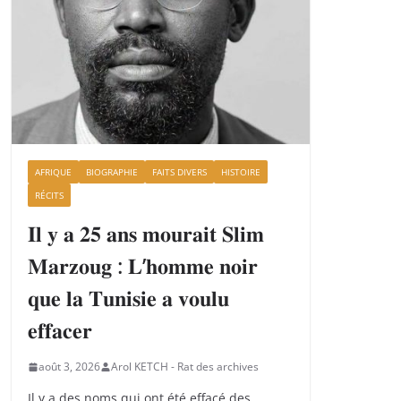
AFRIQUE
BIOGRAPHIE
FAITS DIVERS
HISTOIRE
RÉCITS
𝐈𝐥 𝐲 𝐚 𝟐𝟓 𝐚𝐧𝐬 𝐦𝐨𝐮𝐫𝐚𝐢𝐭 𝐒𝐥𝐢𝐦
𝐌𝐚𝐫𝐳𝐨𝐮𝐠 : 𝐋’𝐡𝐨𝐦𝐦𝐞 𝐧𝐨𝐢𝐫
𝐪𝐮𝐞 𝐥𝐚 𝐓𝐮𝐧𝐢𝐬𝐢𝐞 𝐚 𝐯𝐨𝐮𝐥𝐮
𝐞𝐟𝐟𝐚𝐜𝐞𝐫
août 3, 2026
Arol KETCH - Rat des archives
Il y a des noms qui ont été effacé des