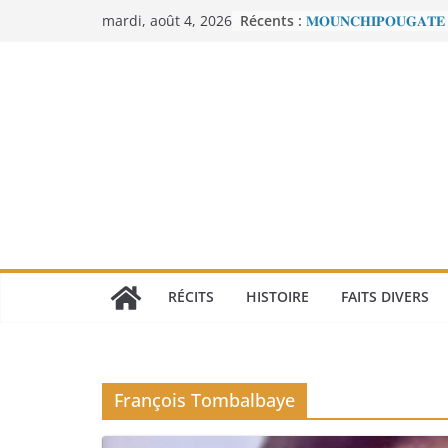
Passer
Récents :
𝐌𝐎𝐔𝐍𝐂𝐇𝐈𝐏𝐎𝐔𝐆𝐀𝐓𝐄 
mardi, août 4, 2026
au
𝐒𝐂𝐀𝐍𝐃𝐀𝐋𝐄 𝐐𝐔𝐈 𝐀 𝐅
𝐋𝐀 𝐑𝐄́𝐏𝐔𝐁𝐋𝐈𝐐𝐔𝐄
contenu
𝐈𝐥 𝐲 𝐚 𝟐𝟓 𝐚𝐧𝐬 𝐦𝐨𝐮𝐫𝐚𝐢𝐭 
𝐋’𝐡𝐨𝐦𝐦𝐞 𝐧𝐨𝐢𝐫 𝐪𝐮𝐞 𝐥𝐚 𝐓𝐮
𝐞𝐟𝐟𝐚𝐜𝐞𝐫
𝐉𝐨𝐬𝐞𝐩𝐡 𝐍𝐝𝐢-𝐒𝐚𝐦𝐛𝐚, 𝐥𝐞 𝐛𝐚̂
𝐒𝐨𝐮𝐭𝐢𝐞𝐧 𝐭𝐨𝐭𝐚𝐥 𝐚̀ 𝐑𝐞𝐛𝐞𝐜
𝐩𝐞𝐫𝐬𝐞́𝐜𝐮𝐭𝐞́𝐞 𝐩𝐚𝐫 𝐥𝐞 𝐫𝐞́𝐠𝐢𝐦
𝐑𝐚𝐦𝐬𝐞̀𝐬 𝐈𝐞𝐫 – 𝐋𝐞 𝐩𝐫𝐞𝐦𝐢𝐞
𝐚𝐟𝐫𝐢𝐜𝐚𝐢𝐧
RÉCITS
HISTOIRE
FAITS DIVERS
François Tombalbaye