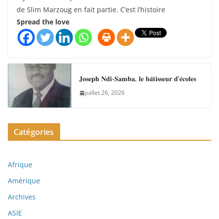
de Slim Marzoug en fait partie. C’est l’histoire
Spread the love
𝐉𝐨𝐬𝐞𝐩𝐡 𝐍𝐝𝐢-𝐒𝐚𝐦𝐛𝐚, 𝐥𝐞 𝐛𝐚̂𝐭𝐢𝐬𝐬𝐞𝐮𝐫 𝐝’𝐞́𝐜𝐨𝐥𝐞𝐬
juillet 26, 2026
Catégories
Afrique
Amérique
Archives
ASIE