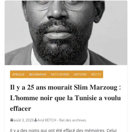
AFRIQUE
BIOGRAPHIE
FAITS DIVERS
HISTOIRE
RÉCITS
𝐈𝐥 𝐲 𝐚 𝟐𝟓 𝐚𝐧𝐬 𝐦𝐨𝐮𝐫𝐚𝐢𝐭 𝐒𝐥𝐢𝐦 𝐌𝐚𝐫𝐳𝐨𝐮𝐠 :
𝐋’𝐡𝐨𝐦𝐦𝐞 𝐧𝐨𝐢𝐫 𝐪𝐮𝐞 𝐥𝐚 𝐓𝐮𝐧𝐢𝐬𝐢𝐞 𝐚 𝐯𝐨𝐮𝐥𝐮
𝐞𝐟𝐟𝐚𝐜𝐞𝐫
août 3, 2026
Arol KETCH - Rat des archives
Il y a des noms qui ont été effacé des mémoires. Celui