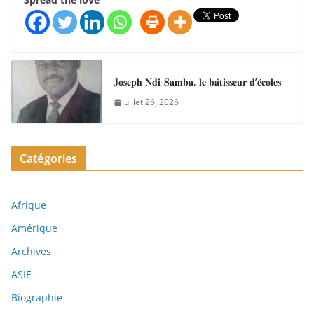
𝐉𝐨𝐬𝐞𝐩𝐡 𝐍𝐝𝐢-𝐒𝐚𝐦𝐛𝐚, 𝐥𝐞 𝐛𝐚̂𝐭𝐢𝐬𝐬𝐞𝐮𝐫 𝐝’𝐞́𝐜𝐨𝐥𝐞𝐬
juillet 26, 2026
Catégories
Afrique
Amérique
Archives
ASIE
Biographie