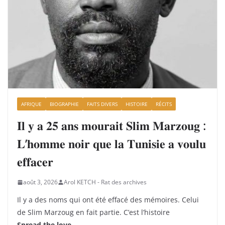
AFRIQUE
BIOGRAPHIE
FAITS DIVERS
HISTOIRE
RÉCITS
𝐈𝐥 𝐲 𝐚 𝟐𝟓 𝐚𝐧𝐬 𝐦𝐨𝐮𝐫𝐚𝐢𝐭 𝐒𝐥𝐢𝐦 𝐌𝐚𝐫𝐳𝐨𝐮𝐠 :
𝐋’𝐡𝐨𝐦𝐦𝐞 𝐧𝐨𝐢𝐫 𝐪𝐮𝐞 𝐥𝐚 𝐓𝐮𝐧𝐢𝐬𝐢𝐞 𝐚 𝐯𝐨𝐮𝐥𝐮
𝐞𝐟𝐟𝐚𝐜𝐞𝐫
août 3, 2026
Arol KETCH - Rat des archives
Il y a des noms qui ont été effacé des mémoires. Celui
de Slim Marzoug en fait partie. C’est l’histoire
Spread the love