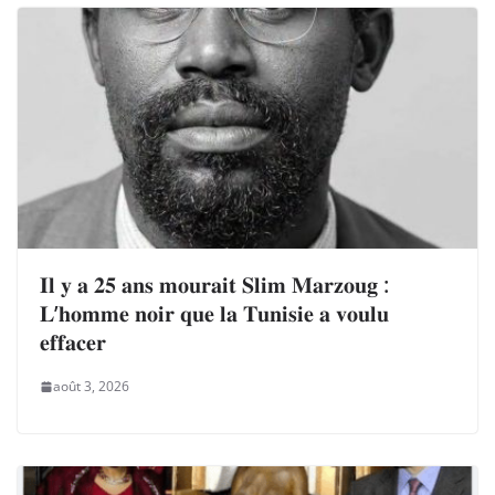
𝐈𝐥 𝐲 𝐚 𝟐𝟓 𝐚𝐧𝐬 𝐦𝐨𝐮𝐫𝐚𝐢𝐭 𝐒𝐥𝐢𝐦 𝐌𝐚𝐫𝐳𝐨𝐮𝐠 :
𝐋’𝐡𝐨𝐦𝐦𝐞 𝐧𝐨𝐢𝐫 𝐪𝐮𝐞 𝐥𝐚 𝐓𝐮𝐧𝐢𝐬𝐢𝐞 𝐚 𝐯𝐨𝐮𝐥𝐮
𝐞𝐟𝐟𝐚𝐜𝐞𝐫
août 3, 2026