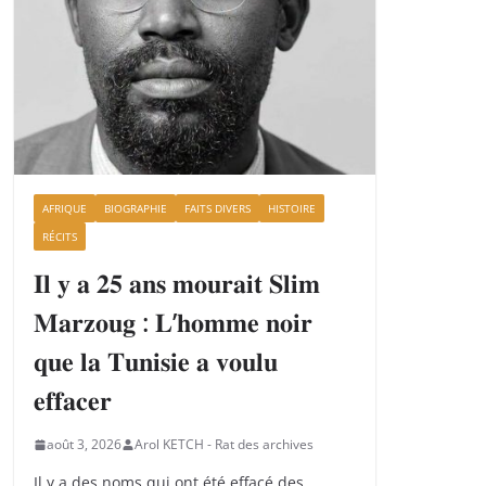
AFRIQUE
BIOGRAPHIE
FAITS DIVERS
HISTOIRE
RÉCITS
𝐈𝐥 𝐲 𝐚 𝟐𝟓 𝐚𝐧𝐬 𝐦𝐨𝐮𝐫𝐚𝐢𝐭 𝐒𝐥𝐢𝐦
𝐌𝐚𝐫𝐳𝐨𝐮𝐠 : 𝐋’𝐡𝐨𝐦𝐦𝐞 𝐧𝐨𝐢𝐫
𝐪𝐮𝐞 𝐥𝐚 𝐓𝐮𝐧𝐢𝐬𝐢𝐞 𝐚 𝐯𝐨𝐮𝐥𝐮
𝐞𝐟𝐟𝐚𝐜𝐞𝐫
août 3, 2026
Arol KETCH - Rat des archives
Il y a des noms qui ont été effacé des