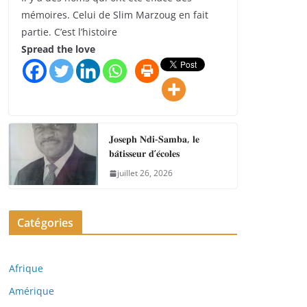
mémoires. Celui de Slim Marzoug en fait
partie. C’est l’histoire
Spread the love
𝐉𝐨𝐬𝐞𝐩𝐡 𝐍𝐝𝐢-𝐒𝐚𝐦𝐛𝐚, 𝐥𝐞
𝐛𝐚̂𝐭𝐢𝐬𝐬𝐞𝐮𝐫 𝐝’𝐞́𝐜𝐨𝐥𝐞𝐬
juillet 26, 2026
Catégories
Afrique
Amérique