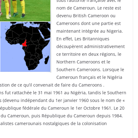
sous l’autorité française avec le
nom de Cameroun. Le reste est
devenu British Cameroon ou
Cameroons dont une partie est
maintenant intégrée au Nigeria.
En effet, Les Britanniques
découpèrent administrativement
ce territoire en deux régions, le
Northern Cameroons et le
Southern Cameroons. Lorsque le
Cameroun français et le Nigéria
tion de ce qu’il convenait de faire du Cameroons .
s fut rattachée le 31 mai 1961 au Nigéria, tandis le Southern
s (devenu indépendant du 1er janvier 1960 sous le nom de «
République fédérale du Cameroun le 1er Octobre 1961. Le 20
e du Cameroun, puis République du Cameroun depuis 1984.
nalistes camerounais nostalgiques de la colonisation