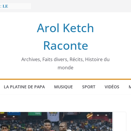
: 𝐋𝐄
𝐈𝐓 𝐓𝐑𝐄𝐌𝐁𝐋𝐄𝐑
Arol Ketch
𝐥𝐢𝐦 𝐌𝐚𝐫𝐳𝐨𝐮𝐠 :
𝐢𝐬𝐢𝐞 𝐚 𝐯𝐨𝐮𝐥𝐮
Raconte
𝐢𝐬𝐬𝐞𝐮𝐫 𝐝’𝐞́𝐜𝐨𝐥𝐞𝐬
𝐚 𝐄𝐧𝐨𝐧𝐜𝐡𝐨𝐧𝐠
𝐞
 𝐨𝐫𝐝𝐢𝐧𝐚𝐭𝐞𝐮𝐫
Archives, Faits divers, Récits, Histoire du
monde
LA PLATINE DE PAPA
MUSIQUE
SPORT
VIDÉOS
M