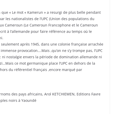
n que « Le mot « Kamerun » a resurgi de plus belle pendant
par les nationalistes de l’UPC (Union des populations du
 deux Cameroun (Le Cameroun Francophone et le Cameroun
écrit à l’allemande pour faire référence au temps où le
i.
s seulement après 1945, dans une colonie française arrachée
immense provocation….Mais ,qu’on ne s’y trompe pas, l’UPC
ni nostalgie envers la période de domination allemande ni
zi…Mais ce mot germanique place l’UPC en dehors de la
ors du référentiel français ,encore marqué par
surnoms des pays africains, Arol KETCHIEMEN, Editions Favre
euples noirs à Yaoundé