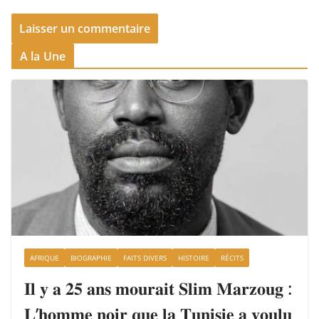
A la Une
AFRIQUE
BIOGRAPHIE
FAITS DIVERS
HISTOIRE
RÉCITS
𝐈𝐥 𝐲 𝐚 𝟐𝟓 𝐚𝐧𝐬 𝐦𝐨𝐮𝐫𝐚𝐢𝐭 𝐒𝐥𝐢𝐦 𝐌𝐚𝐫𝐳𝐨𝐮𝐠 :
𝐋’𝐡𝐨𝐦𝐦𝐞 𝐧𝐨𝐢𝐫 𝐪𝐮𝐞 𝐥𝐚 𝐓𝐮𝐧𝐢𝐬𝐢𝐞 𝐚 𝐯𝐨𝐮𝐥𝐮