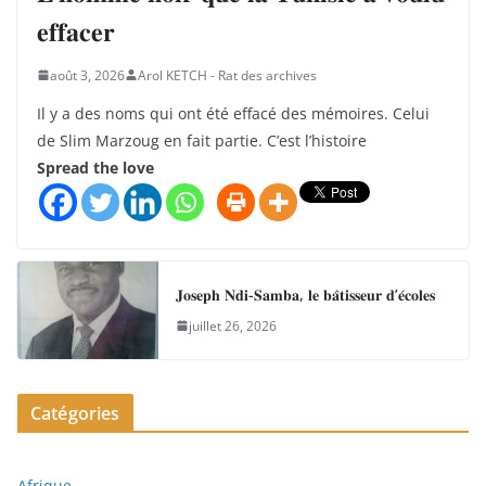
𝐞𝐟𝐟𝐚𝐜𝐞𝐫
août 3, 2026
Arol KETCH - Rat des archives
Il y a des noms qui ont été effacé des mémoires. Celui
de Slim Marzoug en fait partie. C’est l’histoire
Spread the love
𝐉𝐨𝐬𝐞𝐩𝐡 𝐍𝐝𝐢-𝐒𝐚𝐦𝐛𝐚, 𝐥𝐞 𝐛𝐚̂𝐭𝐢𝐬𝐬𝐞𝐮𝐫 𝐝’𝐞́𝐜𝐨𝐥𝐞𝐬
juillet 26, 2026
Catégories
Afrique