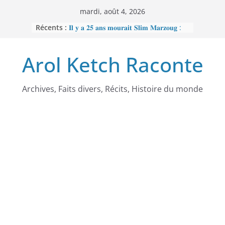
Passer
mardi, août 4, 2026
au
Récents :
𝐈𝐥 𝐲 𝐚 𝟐𝟓 𝐚𝐧𝐬 𝐦𝐨𝐮𝐫𝐚𝐢𝐭 𝐒𝐥𝐢𝐦 𝐌𝐚𝐫𝐳𝐨𝐮𝐠 :
contenu
𝐋’𝐡𝐨𝐦𝐦𝐞 𝐧𝐨𝐢𝐫 𝐪𝐮𝐞 𝐥𝐚 𝐓𝐮𝐧𝐢𝐬𝐢𝐞 𝐚 𝐯𝐨𝐮𝐥𝐮
𝐞𝐟𝐟𝐚𝐜𝐞𝐫
Arol Ketch Raconte
𝐉𝐨𝐬𝐞𝐩𝐡 𝐍𝐝𝐢-𝐒𝐚𝐦𝐛𝐚, 𝐥𝐞 𝐛𝐚̂𝐭𝐢𝐬𝐬𝐞𝐮𝐫 𝐝’𝐞́𝐜𝐨𝐥𝐞𝐬
𝐒𝐨𝐮𝐭𝐢𝐞𝐧 𝐭𝐨𝐭𝐚𝐥 𝐚̀ 𝐑𝐞𝐛𝐞𝐜𝐜𝐚 𝐄𝐧𝐨𝐧𝐜𝐡𝐨𝐧𝐠
𝐩𝐞𝐫𝐬𝐞́𝐜𝐮𝐭𝐞́𝐞 𝐩𝐚𝐫 𝐥𝐞 𝐫𝐞́𝐠𝐢𝐦𝐞
𝐑𝐚𝐦𝐬𝐞̀𝐬 𝐈𝐞𝐫 – 𝐋𝐞 𝐩𝐫𝐞𝐦𝐢𝐞𝐫 𝐨𝐫𝐝𝐢𝐧𝐚𝐭𝐞𝐮𝐫
Archives, Faits divers, Récits, Histoire du monde
𝐚𝐟𝐫𝐢𝐜𝐚𝐢𝐧
𝐌𝐎𝐔𝐍𝐂𝐇𝐈𝐏𝐎𝐔𝐆𝐀𝐓𝐄 : 𝐋𝐄
𝐒𝐂𝐀𝐍𝐃𝐀𝐋𝐄 𝐐𝐔𝐈 𝐀 𝐅𝐀𝐈𝐓 𝐓𝐑𝐄𝐌𝐁𝐋𝐄𝐑
𝐋𝐀 𝐑𝐄́𝐏𝐔𝐁𝐋𝐈𝐐𝐔𝐄