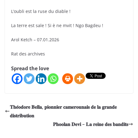
L’oubli est la ruse du diable !
La terre est sale ! Si è ne mvit ! Ngo Bagdeu !
Arol Ketch – 07.01.2026
Rat des archives
Spread the love
𝐓𝐡𝐞́𝐨𝐝𝐨𝐫𝐞 𝐁𝐞𝐥𝐥𝐚, 𝐩𝐢𝐨𝐧𝐧𝐢𝐞𝐫 𝐜𝐚𝐦𝐞𝐫𝐨𝐮𝐧𝐚𝐢𝐬 𝐝𝐞 𝐥𝐚 𝐠𝐫𝐚𝐧𝐝𝐞
𝐝𝐢𝐬𝐭𝐫𝐢𝐛𝐮𝐭𝐢𝐨𝐧
𝐏𝐡𝐨𝐨𝐥𝐚𝐧 𝐃𝐞𝐯𝐢 – 𝐋𝐚 𝐫𝐞𝐢𝐧𝐞 𝐝𝐞𝐬 𝐛𝐚𝐧𝐝𝐢𝐭𝐬