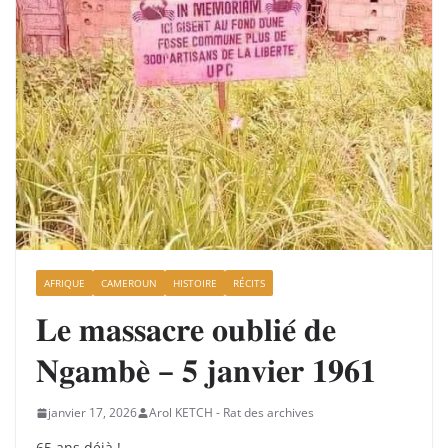
AFRIQUE
CAMEROUN
HISTOIRE
RÉCITS
𝐋𝐞 𝐦𝐚𝐬𝐬𝐚𝐜𝐫𝐞 𝐨𝐮𝐛𝐥𝐢𝐞́ 𝐝𝐞
𝐍𝐠𝐚𝐦𝐛𝐞̀ – 𝟓 𝐣𝐚𝐧𝐯𝐢𝐞𝐫 𝟏𝟗𝟔𝟏
janvier 17, 2026
Arol KETCH - Rat des archives
65 ans déjà !