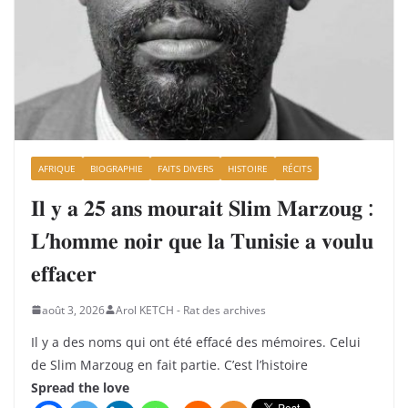
AFRIQUE
BIOGRAPHIE
FAITS DIVERS
HISTOIRE
RÉCITS
𝐈𝐥 𝐲 𝐚 𝟐𝟓 𝐚𝐧𝐬 𝐦𝐨𝐮𝐫𝐚𝐢𝐭 𝐒𝐥𝐢𝐦 𝐌𝐚𝐫𝐳𝐨𝐮𝐠 :
𝐋’𝐡𝐨𝐦𝐦𝐞 𝐧𝐨𝐢𝐫 𝐪𝐮𝐞 𝐥𝐚 𝐓𝐮𝐧𝐢𝐬𝐢𝐞 𝐚 𝐯𝐨𝐮𝐥𝐮
𝐞𝐟𝐟𝐚𝐜𝐞𝐫
août 3, 2026
Arol KETCH - Rat des archives
Il y a des noms qui ont été effacé des mémoires. Celui
de Slim Marzoug en fait partie. C’est l’histoire
Spread the love