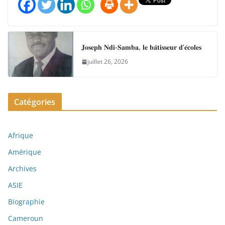
𝐉𝐨𝐬𝐞𝐩𝐡 𝐍𝐝𝐢-𝐒𝐚𝐦𝐛𝐚, 𝐥𝐞 𝐛𝐚̂𝐭𝐢𝐬𝐬𝐞𝐮𝐫 𝐝’𝐞́𝐜𝐨𝐥𝐞𝐬
juillet 26, 2026
Catégories
Afrique
Amérique
Archives
ASIE
Biographie
Cameroun