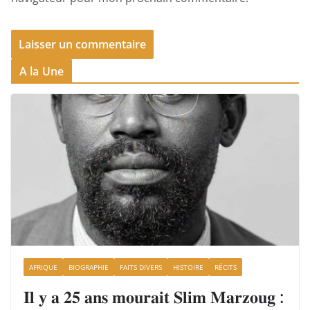
A la Une
AFRIQUE
BIOGRAPHIE
FAITS DIVERS
HISTOIRE
RÉCITS
𝐈𝐥 𝐲 𝐚 𝟐𝟓 𝐚𝐧𝐬 𝐦𝐨𝐮𝐫𝐚𝐢𝐭 𝐒𝐥𝐢𝐦 𝐌𝐚𝐫𝐳𝐨𝐮𝐠 :