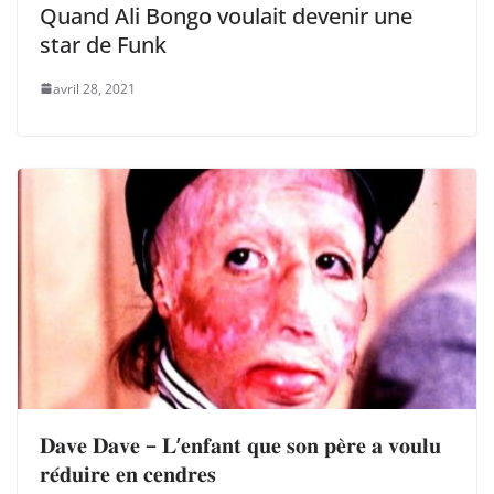
Quand Ali Bongo voulait devenir une
star de Funk
avril 28, 2021
𝐃𝐚𝐯𝐞 𝐃𝐚𝐯𝐞 – 𝐋’𝐞𝐧𝐟𝐚𝐧𝐭 𝐪𝐮𝐞 𝐬𝐨𝐧 𝐩𝐞̀𝐫𝐞 𝐚 𝐯𝐨𝐮𝐥𝐮
𝐫𝐞́𝐝𝐮𝐢𝐫𝐞 𝐞𝐧 𝐜𝐞𝐧𝐝𝐫𝐞𝐬