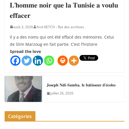
𝐋’𝐡𝐨𝐦𝐦𝐞 𝐧𝐨𝐢𝐫 𝐪𝐮𝐞 𝐥𝐚 𝐓𝐮𝐧𝐢𝐬𝐢𝐞 𝐚 𝐯𝐨𝐮𝐥𝐮
𝐞𝐟𝐟𝐚𝐜𝐞𝐫
août 3, 2026
Arol KETCH - Rat des archives
Il y a des noms qui ont été effacé des mémoires. Celui
de Slim Marzoug en fait partie. C’est l’histoire
Spread the love
𝐉𝐨𝐬𝐞𝐩𝐡 𝐍𝐝𝐢-𝐒𝐚𝐦𝐛𝐚, 𝐥𝐞 𝐛𝐚̂𝐭𝐢𝐬𝐬𝐞𝐮𝐫 𝐝’𝐞́𝐜𝐨𝐥𝐞𝐬
juillet 26, 2026
Catégories