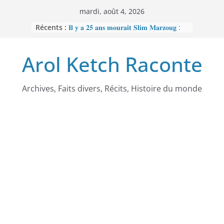
Passer
mardi, août 4, 2026
au
Récents :
𝐈𝐥 𝐲 𝐚 𝟐𝟓 𝐚𝐧𝐬 𝐦𝐨𝐮𝐫𝐚𝐢𝐭 𝐒𝐥𝐢𝐦 𝐌𝐚𝐫𝐳𝐨𝐮𝐠 :
contenu
𝐋’𝐡𝐨𝐦𝐦𝐞 𝐧𝐨𝐢𝐫 𝐪𝐮𝐞 𝐥𝐚 𝐓𝐮𝐧𝐢𝐬𝐢𝐞 𝐚 𝐯𝐨𝐮𝐥𝐮
𝐞𝐟𝐟𝐚𝐜𝐞𝐫
Arol Ketch Raconte
𝐉𝐨𝐬𝐞𝐩𝐡 𝐍𝐝𝐢-𝐒𝐚𝐦𝐛𝐚, 𝐥𝐞 𝐛𝐚̂𝐭𝐢𝐬𝐬𝐞𝐮𝐫 𝐝’𝐞́𝐜𝐨𝐥𝐞𝐬
𝐒𝐨𝐮𝐭𝐢𝐞𝐧 𝐭𝐨𝐭𝐚𝐥 𝐚̀ 𝐑𝐞𝐛𝐞𝐜𝐜𝐚 𝐄𝐧𝐨𝐧𝐜𝐡𝐨𝐧𝐠
𝐩𝐞𝐫𝐬𝐞́𝐜𝐮𝐭𝐞́𝐞 𝐩𝐚𝐫 𝐥𝐞 𝐫𝐞́𝐠𝐢𝐦𝐞
𝐑𝐚𝐦𝐬𝐞̀𝐬 𝐈𝐞𝐫 – 𝐋𝐞 𝐩𝐫𝐞𝐦𝐢𝐞𝐫 𝐨𝐫𝐝𝐢𝐧𝐚𝐭𝐞𝐮𝐫
Archives, Faits divers, Récits, Histoire du monde
𝐚𝐟𝐫𝐢𝐜𝐚𝐢𝐧
𝐌𝐎𝐔𝐍𝐂𝐇𝐈𝐏𝐎𝐔𝐆𝐀𝐓𝐄 : 𝐋𝐄
𝐒𝐂𝐀𝐍𝐃𝐀𝐋𝐄 𝐐𝐔𝐈 𝐀 𝐅𝐀𝐈𝐓 𝐓𝐑𝐄𝐌𝐁𝐋𝐄𝐑
𝐋𝐀 𝐑𝐄́𝐏𝐔𝐁𝐋𝐈𝐐𝐔𝐄