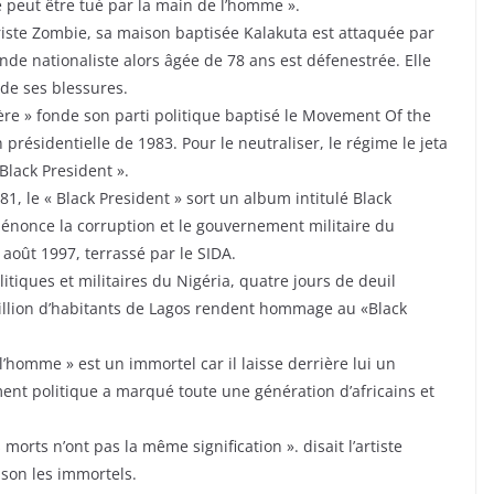
ne peut être tué par la main de l’homme ».
ariste Zombie, sa maison baptisée Kalakuta est attaquée par
de nationaliste alors âgée de 78 ans est défenestrée. Elle
de ses blessures.
ière » fonde son parti politique baptisé le Movement Of the
n présidentielle de 1983. Pour le neutraliser, le régime le jeta
Black President ».
1, le « Black President » sort un album intitulé Black
 dénonce la corruption et le gouvernement militaire du
 août 1997, terrassé par le SIDA.
litiques et militaires du Nigéria, quatre jours de deuil
 million d’habitants de Lagos rendent hommage au «Black
 l’homme » est un immortel car il laisse derrière lui un
nt politique a marqué toute une génération d’africains et
orts n’ont pas la même signification ». disait l’artiste
son les immortels.