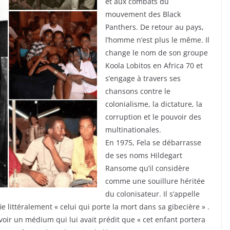
et aux combats du
mouvement des Black
Panthers. De retour au pays,
l’homme n’est plus le même. Il
change le nom de son groupe
Koola Lobitos en Africa 70 et
s’engage à travers ses
chansons contre le
colonialisme, la dictature, la
corruption et le pouvoir des
multinationales.
En 1975, Fela se débarrasse
de ses noms Hildegart
Ransome qu’il considère
comme une souillure héritée
du colonisateur. Il s’appelle
e littéralement « celui qui porte la mort dans sa gibecière » .
 voir un médium qui lui avait prédit que « cet enfant portera