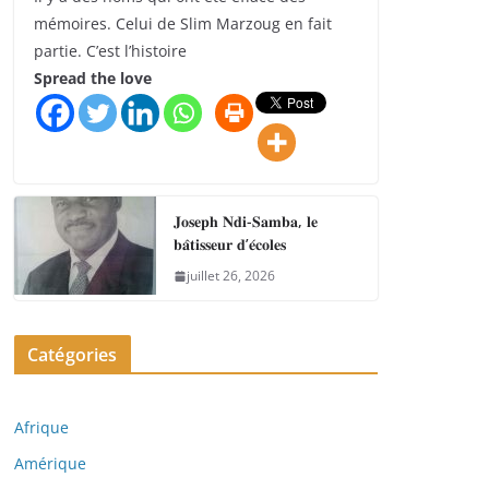
mémoires. Celui de Slim Marzoug en fait
partie. C’est l’histoire
Spread the love
𝐉𝐨𝐬𝐞𝐩𝐡 𝐍𝐝𝐢-𝐒𝐚𝐦𝐛𝐚, 𝐥𝐞
𝐛𝐚̂𝐭𝐢𝐬𝐬𝐞𝐮𝐫 𝐝’𝐞́𝐜𝐨𝐥𝐞𝐬
juillet 26, 2026
Catégories
Afrique
Amérique