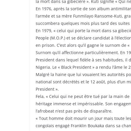
la mort dans sa gibecière ». Kuti signifie « Qui 
En 1976, après la sortie de son album antimilit
l’armée et sa mère Funmilayo Ransome-Kuti, gran
succombera quelques mois plus tard des suites 
En 1979, « celui qui porte la mort dans sa gibec
People (M.O.P.) et se déclare candidat à l’électio
en prison. C’est alors qu’il gagne le surnom de « 
Surnom qu’il affectionne particulièrement. En 198
President dans lequel fidèle à ses habitudes, il
Nigeria. Le « Black President » a rendu l’âme le 2
Malgré la haine que lui vouaient les autorités po
national sont décrétés et le 12 août, plus d’un
President ».
Fela, « Celui qui ne peut être tué par la main de
héritage immense et impérissable. Son engageme
l’afrobeat n’est pas près de disparaître.
« Tout homme doit mourir un jour mais toute les m
congolais engagé Franklin Boukaka dans sa chan