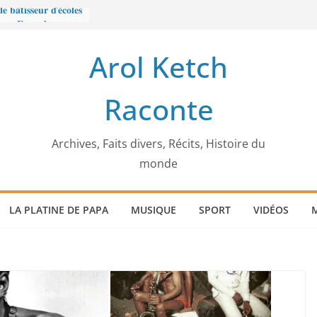
𝐛𝐚̂𝐭𝐢𝐬𝐬𝐞𝐮𝐫 𝐝’𝐞́𝐜𝐨𝐥𝐞𝐬
𝐞𝐜𝐜𝐚 𝐄𝐧𝐨𝐧𝐜𝐡𝐨𝐧𝐠
𝐠𝐢𝐦𝐞
Arol Ketch
𝐢𝐞𝐫 𝐨𝐫𝐝𝐢𝐧𝐚𝐭𝐞𝐮𝐫
𝐄 : 𝐋𝐄
Raconte
 𝐅𝐀𝐈𝐓 𝐓𝐑𝐄𝐌𝐁𝐋𝐄𝐑
𝐭 𝐒𝐥𝐢𝐦 𝐌𝐚𝐫𝐳𝐨𝐮𝐠 :
 𝐓𝐮𝐧𝐢𝐬𝐢𝐞 𝐚 𝐯𝐨𝐮𝐥𝐮
Archives, Faits divers, Récits, Histoire du
monde
LA PLATINE DE PAPA
MUSIQUE
SPORT
VIDÉOS
M