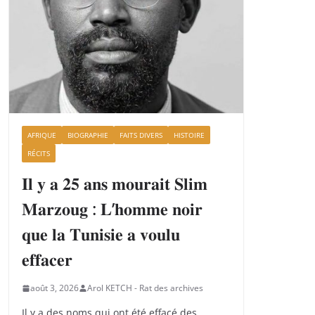
AFRIQUE
BIOGRAPHIE
FAITS DIVERS
HISTOIRE
RÉCITS
𝐈𝐥 𝐲 𝐚 𝟐𝟓 𝐚𝐧𝐬 𝐦𝐨𝐮𝐫𝐚𝐢𝐭 𝐒𝐥𝐢𝐦
𝐌𝐚𝐫𝐳𝐨𝐮𝐠 : 𝐋’𝐡𝐨𝐦𝐦𝐞 𝐧𝐨𝐢𝐫
𝐪𝐮𝐞 𝐥𝐚 𝐓𝐮𝐧𝐢𝐬𝐢𝐞 𝐚 𝐯𝐨𝐮𝐥𝐮
𝐞𝐟𝐟𝐚𝐜𝐞𝐫
août 3, 2026
Arol KETCH - Rat des archives
Il y a des noms qui ont été effacé des