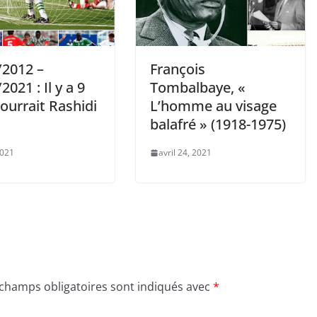
/2012 –
François
2021 : Il y a 9
Tombalbaye, «
ourrait Rashidi
L’homme au visage
balafré » (1918-1975)
2021
avril 24, 2021
 champs obligatoires sont indiqués avec
*